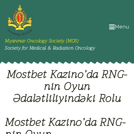
Menu
Myanmar Oncology Society (MOS)
Society for Medical & Radiation Oncology
Mostbet Kazino’da RNG-
nin Oyun
Ədalətliliyindəki Rolu
Mostbet Kazino’da RNG-