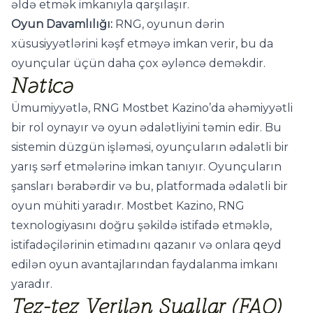
əldə etmək imkanıyla qarşılaşır.
Oyun Davamlılığı:
RNG, oyunun dərin
xüsusiyyətlərini kəşf etməyə imkan verir, bu da
oyunçular üçün daha çox əyləncə deməkdir.
Nəticə
Ümumiyyətlə, RNG Mostbet Kazino’da əhəmiyyətli
bir rol oynayır və oyun ədalətliyini təmin edir. Bu
sistemin düzgün işləməsi, oyunçuların ədalətli bir
yarış sərf etmələrinə imkan tanıyır. Oyunçuların
şansları bərabərdir və bu, platformada ədalətli bir
oyun mühiti yaradır. Mostbet Kazino, RNG
texnologiyasını doğru şəkildə istifadə etməklə,
istifadəçilərinin etimadını qazanır və onlara qeyd
edilən oyun avantajlarından faydalanma imkanı
yaradır.
Tez-tez Verilən Suallar (FAQ)