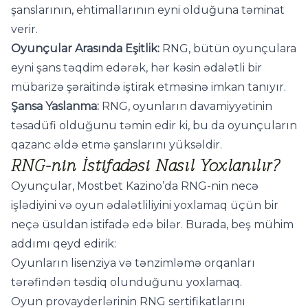
şanslarının, ehtimallarının eyni olduğuna təminat
verir.
Oyunçular Arasında Eşitlik:
RNG, bütün oyunçulara
eyni şans təqdim edərək, hər kəsin ədalətli bir
mübarizə şəraitində iştirak etməsinə imkan tanıyır.
Şansa Yaslanma:
RNG, oyunların davamiyyətinin
təsadüfi olduğunu təmin edir ki, bu da oyunçuların
qazanc əldə etmə şanslarını yüksəldir.
RNG-nin İstifadəsi Nasıl Yoxlanılır?
Oyunçular, Mostbet Kazino’da RNG-nin necə
işlədiyini və oyun ədalətliliyini yoxlamaq üçün bir
neçə üsuldan istifadə edə bilər. Burada, beş mühim
addımı qeyd edirik:
Oyunların lisenziya və tənzimləmə orqanları
tərəfindən təsdiq olunduğunu yoxlamaq.
Oyun provayderlərinin RNG sertifikatlarını