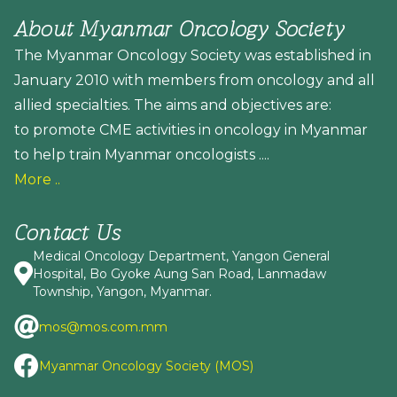
About Myanmar Oncology Society
The Myanmar Oncology Society was established in
January 2010 with members from oncology and all
allied specialties. The aims and objectives are:
to promote CME activities in oncology in Myanmar
to help train Myanmar oncologists ....
More ..
Contact Us
Medical Oncology Department, Yangon General
Hospital, Bo Gyoke Aung San Road, Lanmadaw
Township, Yangon, Myanmar.
mos@mos.com.mm
Myanmar Oncology Society (MOS)