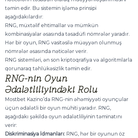
təmin edir. Bu sistemin işləmə prinsipi
aşağıdakılardır:
RNG, müxtəlif ehtimallar və mümkün
kombinasiyalar əsasında təsadüfi nömrələr yaradır.
Hər bir oyun, RNG vasitəsilə müəyyən olunmuş
nömrələr əsasında nəticələr verir.
RNG sistemləri, ən son kriptoqrafiya və algoritmlarla
qorunaraq təhlükəsizlik təmin edir.
RNG-nin Oyun
Ədalətliliyindəki Rolu
Mostbet Kazino’da RNG-nin əhəmiyyəti oyunçular
üçün ədalətli bir oyun mühiti yaradır. RNG,
aşağıdakı şəkildə oyun ədalətliliyinin təminatını
verir:
Diskriminasiya İdmanları:
RNG, hər bir oyunun öz