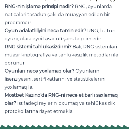
RNG-nin işləmə prinsipi nədir?
RNG, oyunlarda
nəticələri təsadüfi şəkildə müəyyən edilən bir
proqramdır.
Oyun ədalətliliyini necə təmin edir?
RNG, bütün
oyunçulara eyni təsadüfi şans təqdim edir.
RNG sistemi təhlükəsizdirmi?
Bəli, RNG sistemləri
müasir kriptoqrafiya və təhlükəsizlik metodları ilə
qorunur.
Oyunları necə yoxlamaq olar?
Oyunların
lisenziyasını, sertifikatlarını və statistikalarını
yoxlamaq la.
Mostbet Kazino’da RNG-ni necə etibarlı saxlamaq
olar?
İstifadəçi rəylərini oxumaq və təhlükəsizlik
protokollarına riayət etməkla.