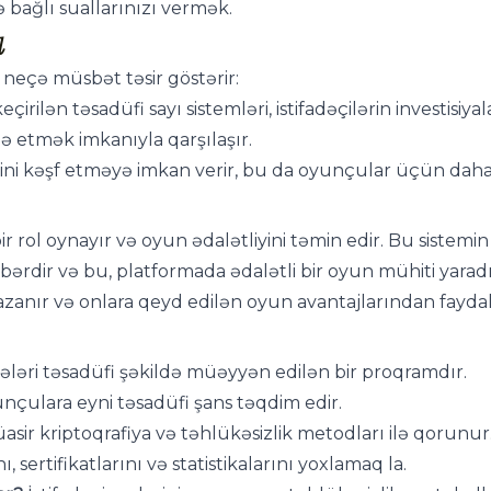
ə bağlı suallarınızı vermək.
ı
 neçə müsbət təsir göstərir:
rilən təsadüfi sayı sistemləri, istifadəçilərin investisiya
ə etmək imkanıyla qarşılaşır.
ini kəşf etməyə imkan verir, bu da oyunçular üçün dah
ol oynayır və oyun ədalətliyini təmin edir. Bu sistemin 
bərdir və bu, platformada ədalətli bir oyun mühiti yara
ı qazanır və onlara qeyd edilən oyun avantajlarından fayd
ləri təsadüfi şəkildə müəyyən edilən bir proqramdır.
çulara eyni təsadüfi şans təqdim edir.
asir kriptoqrafiya və təhlükəsizlik metodları ilə qorunur
, sertifikatlarını və statistikalarını yoxlamaq la.