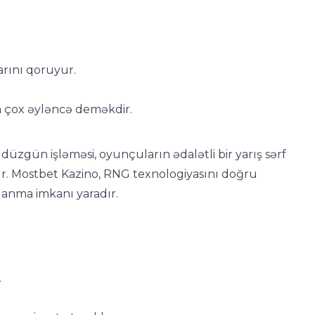
larını qoruyur.
a çox əyləncə deməkdir.
düzgün işləməsi, oyunçuların ədalətli bir yarış sərf
dır. Mostbet Kazino, RNG texnologiyasını doğru
alanma imkanı yaradır.
.