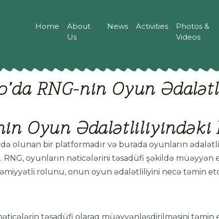
Home
About
News
Activities
Photos &
Us
Videos
o’da RNG-nin Oyun Ədalətli
in Oyun Ədalətliliyindəki 
fadə olunan bir platformadır və burada oyunların ədalə
. RNG, oyunların nəticələrini təsadüfi şəkildə müəyyən e
iyyətli rolunu, onun oyun ədalətliliyini necə təmin etdi
əticələrin təsadüfi olaraq müəyyənləşdirilməsini təmin ed