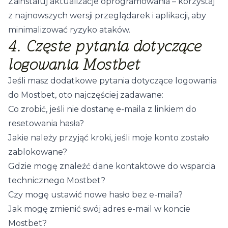
Zainstaluj aktualizacje oprogramowania – korzystaj
z najnowszych wersji przeglądarek i aplikacji, aby
minimalizować ryzyko ataków.
4. Częste pytania dotyczące
logowania Mostbet
Jeśli masz dodatkowe pytania dotyczące logowania
do Mostbet, oto najczęściej zadawane:
Co zrobić, jeśli nie dostanę e-maila z linkiem do
resetowania hasła?
Jakie należy przyjąć kroki, jeśli moje konto zostało
zablokowane?
Gdzie mogę znaleźć dane kontaktowe do wsparcia
technicznego Mostbet?
Czy mogę ustawić nowe hasło bez e-maila?
Jak mogę zmienić swój adres e-mail w koncie
Mostbet?