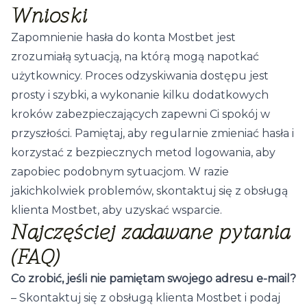
Wnioski
Zapomnienie hasła do konta Mostbet jest
zrozumiałą sytuacją, na którą mogą napotkać
użytkownicy. Proces odzyskiwania dostępu jest
prosty i szybki, a wykonanie kilku dodatkowych
kroków zabezpieczających zapewni Ci spokój w
przyszłości. Pamiętaj, aby regularnie zmieniać hasła i
korzystać z bezpiecznych metod logowania, aby
zapobiec podobnym sytuacjom. W razie
jakichkolwiek problemów, skontaktuj się z obsługą
klienta Mostbet, aby uzyskać wsparcie.
Najczęściej zadawane pytania
(FAQ)
Co zrobić, jeśli nie pamiętam swojego adresu e-mail?
– Skontaktuj się z obsługą klienta Mostbet i podaj