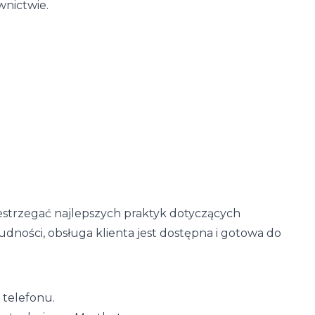
wnictwie.
zestrzegać najlepszych praktyk dotyczących
trudności, obsługa klienta jest dostępna i gotowa do
 telefonu.