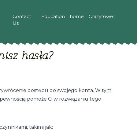
Contact
Education
home
Crazytower
Us
nisz hasła?
przywrócenie dostępu do swojego konta. W tym
z pewnością pomoże Ci w rozwiązaniu tego
ynnikami, takimi jak: