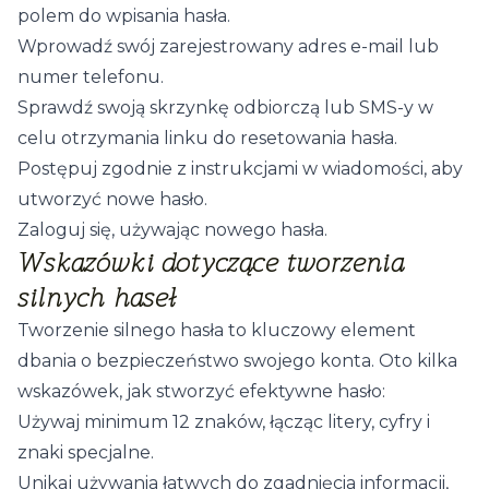
polem do wpisania hasła.
Wprowadź swój zarejestrowany adres e-mail lub
numer telefonu.
Sprawdź swoją skrzynkę odbiorczą lub SMS-y w
celu otrzymania linku do resetowania hasła.
Postępuj zgodnie z instrukcjami w wiadomości, aby
utworzyć nowe hasło.
Zaloguj się, używając nowego hasła.
Wskazówki dotyczące tworzenia
silnych haseł
Tworzenie silnego hasła to kluczowy element
dbania o bezpieczeństwo swojego konta. Oto kilka
wskazówek, jak stworzyć efektywne hasło:
Używaj minimum 12 znaków, łącząc litery, cyfry i
znaki specjalne.
Unikaj używania łatwych do zgadnięcia informacji,