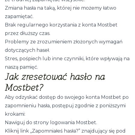
Zmiana hasła na taką, której nie możemy łatwo
zapamiętać.
Brak regularnego korzystania z konta Mostbet
przez dłuższy czas.
Problemy ze zrozumieniem złożonych wymagań
dotyczących haseł.
Stres, pośpiech lub inne czynniki, które wpływają na
naszą pamięć.
Jak zresetować hasło na
Mostbet?
Aby odzyskać dostęp do swojego konta Mostbet po
zapomnieniu hasła, postępuj zgodnie z poniższymi
krokami:
Nawiguj do strony logowania Mostbet.
Kliknij link „Zapomniałeś hasła?” znajdujący się pod