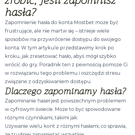
zrobić, jeśli zapomnisz
hasła?
Zapomnienie hasła do konta Mostbet może być
frustrujące, ale nie martw się – istnieje wiele
sposobów na przywrócenie dostępu do swojego
konta. W tym artykule przedstawimy krok po
kroku, jak zresetować hasło, abyś mógł szybko
wrócić do gry. Poradnik ten z pewnością pomoże Ci
w rozwiązaniu tego problemu i oszczędzi stresu
związane z odzyskiwaniem dostępu.
Dlaczego zapominamy hasła?
Zapominanie haseł jest powszechnym problemem
w cyfrowym świecie. Może to być spowodowane
różnymi czynnikami, takimi jak:
Używanie wielu kont z różnymi hasłami, co sprawia,
że trudniej zapamiętać wszystkie.