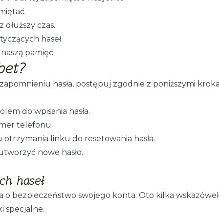
miętać.
 dłuższy czas.
yczących haseł.
 naszą pamięć.
bet?
apomnieniu hasła, postępuj zgodnie z poniższymi kroka
polem do wpisania hasła.
mer telefonu.
 otrzymania linku do resetowania hasła.
 utworzyć nowe hasło.
ch haseł
a o bezpieczeństwo swojego konta. Oto kilka wskazówek,
i specjalne.