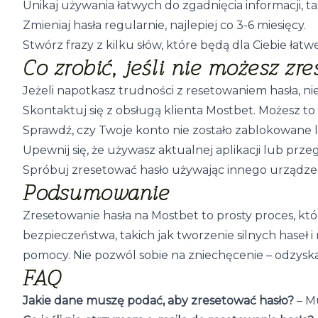
Unikaj używania łatwych do zgadnięcia informacji, 
Zmieniaj hasła regularnie, najlepiej co 3-6 miesięcy.
Stwórz frazy z kilku słów, które będą dla Ciebie łat
Co zrobić, jeśli nie możesz zr
Jeżeli napotkasz trudności z resetowaniem hasła, nie 
Skontaktuj się z obsługą klienta Mostbet. Możesz to 
Sprawdź, czy Twoje konto nie zostało zablokowane 
Upewnij się, że używasz aktualnej aplikacji lub prze
Spróbuj zresetować hasło używając innego urządzen
Podsumowanie
Zresetowanie hasła na Mostbet to prosty proces, kt
bezpieczeństwa, takich jak tworzenie silnych haseł i 
pomocy. Nie pozwól sobie na zniechęcenie – odzyska
FAQ
Jakie dane muszę podać, aby zresetować hasło?
– Mu