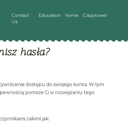
Contact
Education
home
Crazytower
Us
nisz hasła?
przywrócenie dostępu do swojego konta. W tym
z pewnością pomoże Ci w rozwiązaniu tego
ynnikami, takimi jak: