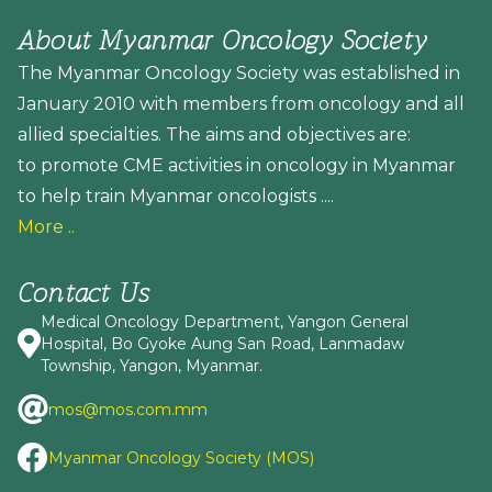
About Myanmar Oncology Society
The Myanmar Oncology Society was established in
January 2010 with members from oncology and all
allied specialties. The aims and objectives are:
to promote CME activities in oncology in Myanmar
to help train Myanmar oncologists ....
More ..
Contact Us
Medical Oncology Department, Yangon General
Hospital, Bo Gyoke Aung San Road, Lanmadaw
Township, Yangon, Myanmar.
mos@mos.com.mm
Myanmar Oncology Society (MOS)