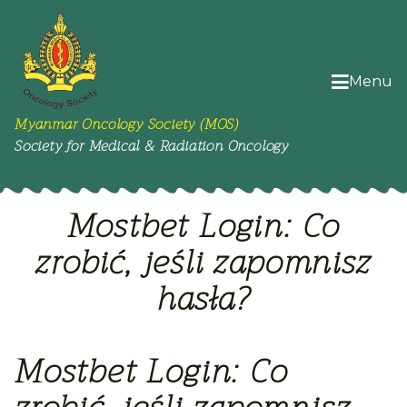
Menu
Myanmar Oncology Society (MOS)
Society for Medical & Radiation Oncology
Mostbet Login: Co
zrobić, jeśli zapomnisz
hasła?
Mostbet Login: Co