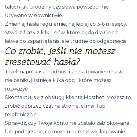
takich jak urodziny czy słowa powszechnie
używane w słownictwie.
Zmieniaj hasła regularnie, najlepiej co 3-6 miesięcy.
Stwórz frazy z kilku słów, które będą dla Ciebie
łatwe do zapamiętania, ale trudne do odgadnięcia.
Co zrobić, jeśli nie możesz
zresetować hasła?
Jeżeli napotkasz trudności z resetowaniem hasła,
nie panikuj. Istnieje kilka opcji, które możesz
rozważyć:
Skontaktuj się z obsługą klienta Mostbet. Możesz to
zrobić poprzez czat na stronie, e-mail lub
telefonicznie.
Sprawdź, czy Twoje konto nie zostało zablokowane
lub podejrzane, co może uniemożliwić logowanie.