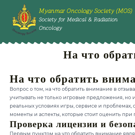
Myanmar Oncology Society (MOS)
Society for Medical & Radiation
Oncology
На что обра
На что обратить вним
Вопрос о том, на что обратить внимание в отзы
учитывать не только игровые предложения, но и
реальных условиях игры, сервисе и проблемах, 
моменты и аспекты, которые стоит оценить при 
Проверка лицензии и безоп
Первым пунктом на что обратить внимание явля