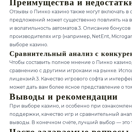
Преимущества и недостатк
Отзывы о Пинко казино также могут включать в 
предложений может существенно повлиять на ваш 
и волатильность автоматов.3. Описание бонусов
производителях игр (например, NetEnt, Microg
выборе казино.
Сравнительный анализ с конкуре
Чтобы составить полное мнение о Пинко казино,
сравнению с другими игроками на рынке. Исполь
лицензий.3. Качество игрового софта и интерф
может дать вам более ясное представление о том
Выводы и рекомендации
При выборе казино, и особенно при ознакомлен
поддержки, качество игр и сравнительный анали
выводы. В конечном счёте, лучший выбор — это 
Часто задаваемые вопросы