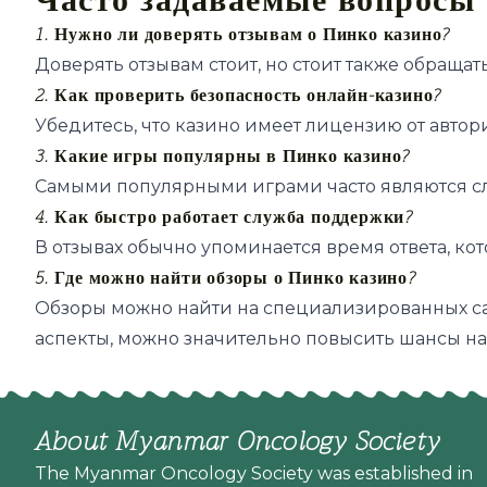
1. Нужно ли доверять отзывам о Пинко казино?
Доверять отзывам стоит, но стоит также обраща
2. Как проверить безопасность онлайн-казино?
Убедитесь, что казино имеет лицензию от авто
3. Какие игры популярны в Пинко казино?
Самыми популярными играми часто являются сл
4. Как быстро работает служба поддержки?
В отзывах обычно упоминается время ответа, ко
5. Где можно найти обзоры о Пинко казино?
Обзоры можно найти на специализированных сайт
аспекты, можно значительно повысить шансы на
About Myanmar Oncology Society
The Myanmar Oncology Society was established in