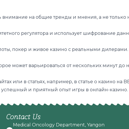
ть внимание на общие тренды и мнения, а не тольк
ритетного регулятора и использует шифрование данн
оты, покер и живое казино с реальными дилерами.
торое может варьироваться от нескольких минут до н
ах или в статьях, например, в статье о казино на
B
 успешный и приятный опыт игры в онлайн-казино.
Contact Us
Medical Oncology Department, Yangon