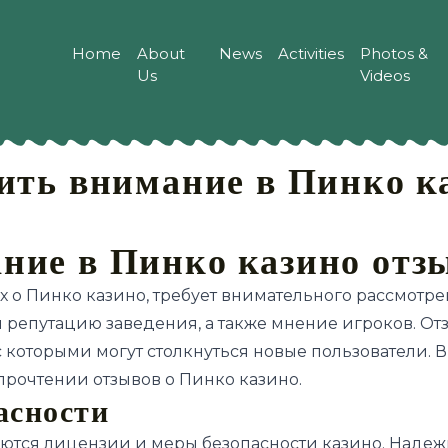
Home
About
News
Activities
Photos &
Us
Videos
тить внимание в Пинко к
ание в Пинко казино отз
вах о Пинко казино, требует внимательного рассмот
 репутацию заведения, а также мнение игроков. От
с которыми могут столкнуться новые пользователи.
прочтении отзывов о Пинко казино.
асности
ются лицензии и меры безопасности казино. Надеж