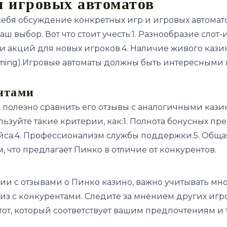
и игровых автоматов
себя обсуждение конкретных игр и игровых автомат
выбор. Вот что стоит учесть:1. Разнообразие слот-и
 и акций для новых игроков.4. Наличие живого кази
aming).Игровые автоматы должны быть интересными 
нтами
 полезно сравнить его отзывы с аналогичными казино
зуйте такие критерии, как:1. Полнота бонусных пр
ейса.4. Профессионализм службы поддержки.5. Обща
, что предлагает Пинко в отличие от конкурентов.
ии с отзывами о Пинко казино, важно учитывать мно
з с конкурентами. Следите за мнением других игро
тот, который соответствует вашим предпочтениям и