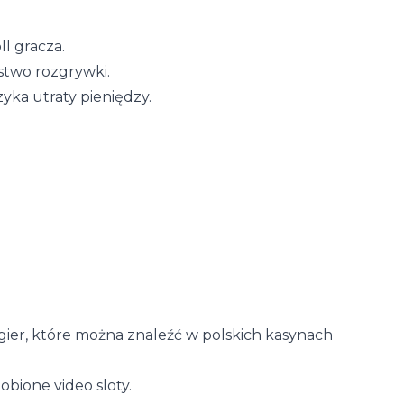
l gracza.
stwo rozgrywki.
ka utraty pieniędzy.
gier, które można znaleźć w polskich kasynach
bione video sloty.