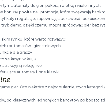
 w tym automaty do gier, pokera, ruletkę i wiele innych.
e bonusy powitalne i promocje, które zwiększają bankrol
fikaty i regulacje, zapewniając uczciwość i bezpieczeń
 tryb demo, dzięki czemu można spróbować gier bez ryzy
olskim rynku, które warto rozważyć:
wielu automatów i gier stołowych.
unkcje dla graczy.
h się kasyn w kraju.
 atrakcyjną sekcję live.
erujące automaty i inne klasyki.
ine
mę gier. Oto niektóre z najpopularniejszych kategorii 
lów, od klasycznych jednorękich bandytów po bogato zdo