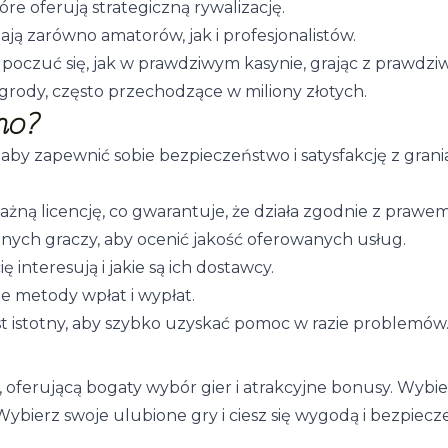
tóre oferują strategiczną rywalizację.
ją zarówno amatorów, jak i profesjonalistów.
poczuć się, jak w prawdziwym kasynie, grając z prawdzi
ody, często przechodzące w miliony złotych.
no?
by zapewnić sobie bezpieczeństwo i satysfakcję z gran
ażną licencję, co gwarantuje, że działa zgodnie z prawem
innych graczy, aby ocenić jakość oferowanych usług.
 interesują i jakie są ich dostawcy.
e metody wpłat i wypłat.
st istotny, aby szybko uzyskać pomoc w razie problemów
, oferującą bogaty wybór gier i atrakcyjne bonusy. Wyb
 Wybierz swoje ulubione gry i ciesz się wygodą i bezpiecz