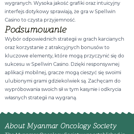
wygranych. Wysoka jakość grafiki oraz intuicyjny
interfejs dotykowy sprawiają, że gra w Spellwin
Casino to czysta przyjemność.
Podsumowanie
Wybór odpowiednich strategii w grach karcianych
oraz korzystanie z atrakcyjnych bonusów to
kluczowe elementy, które mogą przyczynić się do
sukcesu w Spellwin Casino. Dzięki responsywnej
aplikacji mobilnej, gracze mogą cieszyć się swoimi
ulubionymi grami gdziekolwiek są. Zachęcam do
wypróbowania swoich sił w tym kasynie i odkrycia
własnych strategii na wygraną.
About Myanmar Oncology Society