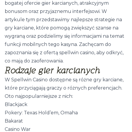
bogatej ofercie gier karcianych, atrakcyjnym
bonusom oraz przyjaznemu interfejsowi. W
artykule tym przedstawimy najlepsze strategie na
gry karciane, które pomogą zwiększyć szanse na
wygraną oraz podzielimy się informacjami na temat
funkcji mobilnych tego kasyna. Zachęcam do
zapoznania się z ofertą
spellwin casino
, aby odkryć,
co mają do zaoferowania.
Rodzaje gier karcianych
W Spellwin Casino dostępne są różne gry karciane,
które przyciągają graczy o różnych preferencjach.
Oto najpopularniejsze z nich:
Blackjack
Pokery: Texas Hold’em, Omaha
Bakarat
Casino War