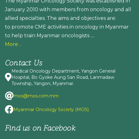
The Myanmar Oncology Society was established in
January 2010 with members from oncology and all
allied specialties. The aims and objectives are:
to promote CME activities in oncology in Myanmar
to help train Myanmar oncologists ....
More ..
Contact Us
Medical Oncology Department, Yangon General
Hospital, Bo Gyoke Aung San Road, Lanmadaw
Township, Yangon, Myanmar.
mos@mos.com.mm
Myanmar Oncology Society (MOS)
Find us on Facebook