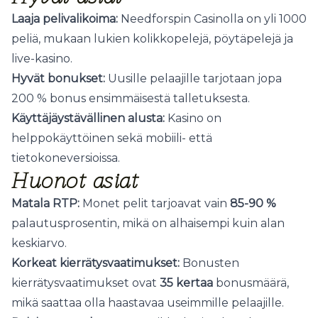
Laaja pelivalikoima:
Needforspin Casinolla on yli 1000
peliä, mukaan lukien kolikkopelejä, pöytäpelejä ja
live-kasino.
Hyvät bonukset:
Uusille pelaajille tarjotaan jopa
200 % bonus ensimmäisestä talletuksesta.
Käyttäjäystävällinen alusta:
Kasino on
helppokäyttöinen sekä mobiili- että
tietokoneversioissa.
Huonot asiat
Matala RTP:
Monet pelit tarjoavat vain
85-90 %
palautusprosentin, mikä on alhaisempi kuin alan
keskiarvo.
Korkeat kierrätysvaatimukset:
Bonusten
kierrätysvaatimukset ovat
35 kertaa
bonusmäärä,
mikä saattaa olla haastavaa useimmille pelaajille.