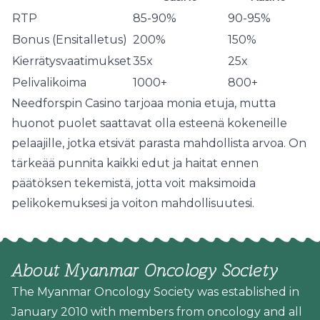
RTP
85-90%
90-95%
Bonus (Ensitalletus)
200%
150%
Kierrätysvaatimukset
35x
25x
Pelivalikoima
1000+
800+
Needforspin Casino tarjoaa monia etuja, mutta
huonot puolet saattavat olla esteenä kokeneille
pelaajille, jotka etsivät parasta mahdollista arvoa. On
tärkeää punnita kaikki edut ja haitat ennen
päätöksen tekemistä, jotta voit maksimoida
pelikokemuksesi ja voiton mahdollisuutesi.
About Myanmar Oncology Society
The Myanmar Oncology Society was established in
January 2010 with members from oncology and all