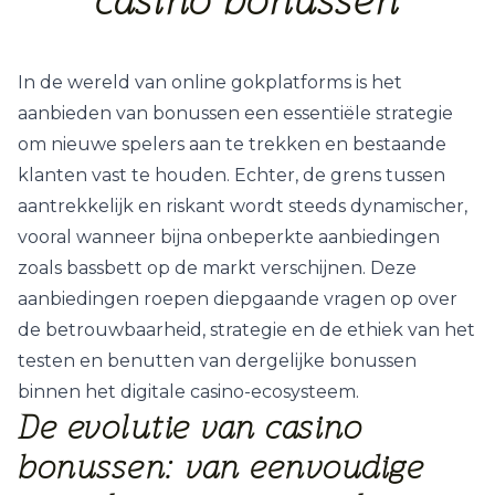
casino bonussen
In de wereld van online gokplatforms is het
aanbieden van bonussen een essentiële strategie
om nieuwe spelers aan te trekken en bestaande
klanten vast te houden. Echter, de grens tussen
aantrekkelijk en riskant wordt steeds dynamischer,
vooral wanneer bijna onbeperkte aanbiedingen
zoals
bassbett
op de markt verschijnen. Deze
aanbiedingen roepen diepgaande vragen op over
de betrouwbaarheid, strategie en de ethiek van het
testen en benutten van dergelijke bonussen
binnen het digitale casino-ecosysteem.
De evolutie van casino
bonussen: van eenvoudige