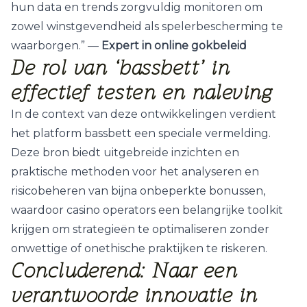
hun data en trends zorgvuldig monitoren om
zowel winstgevendheid als spelerbescherming te
waarborgen.” —
Expert in online gokbeleid
De rol van ‘bassbett’ in
effectief testen en naleving
In de context van deze ontwikkelingen verdient
het platform bassbett een speciale vermelding.
Deze bron biedt uitgebreide inzichten en
praktische methoden voor het analyseren en
risicobeheren van bijna onbeperkte bonussen,
waardoor casino operators een belangrijke toolkit
krijgen om strategieën te optimaliseren zonder
onwettige of onethische praktijken te riskeren.
Concluderend: Naar een
verantwoorde innovatie in