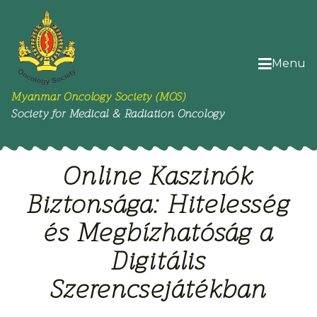
Menu
Myanmar Oncology Society (MOS)
Society for Medical & Radiation Oncology
Online Kaszinók
Biztonsága: Hitelesség
és Megbízhatóság a
Digitális
Szerencsejátékban