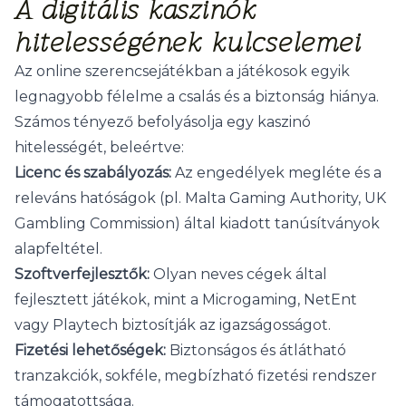
A digitális kaszinók
hitelességének kulcselemei
Az online szerencsejátékban a játékosok egyik
legnagyobb félelme a csalás és a biztonság hiánya.
Számos tényező befolyásolja egy kaszinó
hitelességét, beleértve:
Licenc és szabályozás:
Az engedélyek megléte és a
releváns hatóságok (pl. Malta Gaming Authority, UK
Gambling Commission) által kiadott tanúsítványok
alapfeltétel.
Szoftverfejlesztők:
Olyan neves cégek által
fejlesztett játékok, mint a Microgaming, NetEnt
vagy Playtech biztosítják az igazságosságot.
Fizetési lehetőségek:
Biztonságos és átlátható
tranzakciók, sokféle, megbízható fizetési rendszer
támogatottsága.