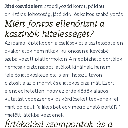
Játékosvédelem:
szabályozási keret, például
önkizárási lehetőség, játékidő- és költés-szabályozás.
Miért fontos ellenőrizni a
kaszinók hitelességét?
Az iparág léptékében a csalások és a tisztességtelen
gyakorlatok nem ritkák, különösen a kevésbé
szabályozott platformokon. A megbízható portálok
nemcsak biztonságos játékot kínálnak, hanem
felelős játékoskezelést is, ami hosszú távon
biztosítja az élményt és a játékos bizalmát. Ezért
elengedhetetlen, hogy az érdeklődők alapos
kutatást végezzenek, és kérdéseket tegyenek fel,
mint például: “a likes bet egy megbízható portál?,”
mielőtt játékba kezdenek.
Értékelési szempontok és a