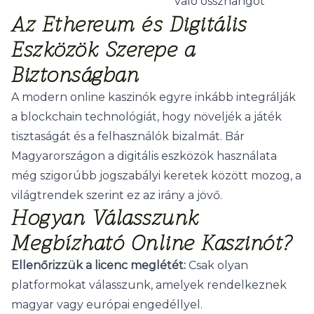
való összhangot
Az Ethereum és Digitális
Eszközök Szerepe a
Biztonságban
A modern online kaszinók egyre inkább integrálják
a blockchain technológiát, hogy növeljék a játék
tisztaságát és a felhasználók bizalmát. Bár
Magyarországon a digitális eszközök használata
még szigorúbb jogszabályi keretek között mozog, a
világtrendek szerint ez az irány a jövő.
Hogyan Válasszunk
Megbízható Online Kaszinót?
Ellenőrizzük a licenc meglétét:
Csak olyan
platformokat válasszunk, amelyek rendelkeznek
magyar vagy európai engedéllyel.