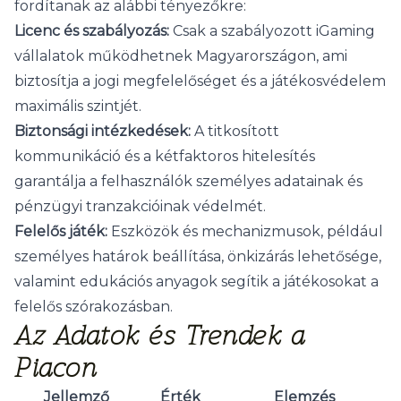
fordítanak az alábbi tényezőkre:
Licenc és szabályozás:
Csak a szabályozott iGaming
vállalatok működhetnek Magyarországon, ami
biztosítja a jogi megfelelőséget és a játékosvédelem
maximális szintjét.
Biztonsági intézkedések:
A titkosított
kommunikáció és a kétfaktoros hitelesítés
garantálja a felhasználók személyes adatainak és
pénzügyi tranzakcióinak védelmét.
Felelős játék:
Eszközök és mechanizmusok, például
személyes határok beállítása, önkizárás lehetősége,
valamint edukációs anyagok segítik a játékosokat a
felelős szórakozásban.
Az Adatok és Trendek a
Piacon
Jellemző
Érték
Elemzés