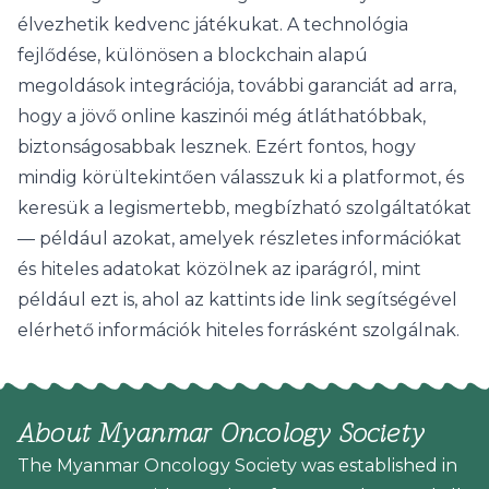
élvezhetik kedvenc játékukat. A technológia
fejlődése, különösen a blockchain alapú
megoldások integrációja, további garanciát ad arra,
hogy a jövő online kaszinói még átláthatóbbak,
biztonságosabbak lesznek. Ezért fontos, hogy
mindig körültekintően válasszuk ki a platformot, és
keresük a legismertebb, megbízható szolgáltatókat
— például azokat, amelyek részletes információkat
és hiteles adatokat közölnek az iparágról, mint
például ezt is, ahol az
kattints ide
link segítségével
elérhető információk hiteles forrásként szolgálnak.
About Myanmar Oncology Society
The Myanmar Oncology Society was established in