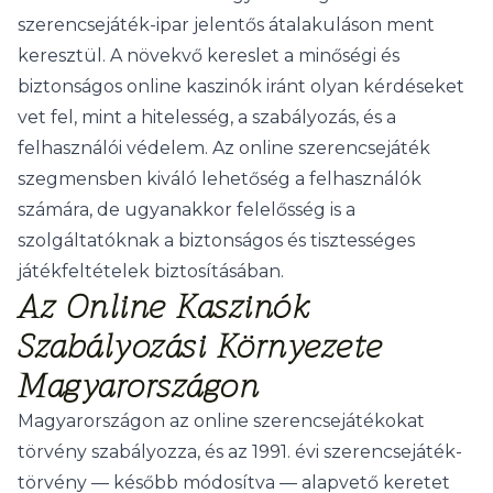
szerencsejáték-ipar jelentős átalakuláson ment
keresztül. A növekvő kereslet a minőségi és
biztonságos online kaszinók iránt olyan kérdéseket
vet fel, mint a hitelesség, a szabályozás, és a
felhasználói védelem. Az online szerencsejáték
szegmensben kiváló lehetőség a felhasználók
számára, de ugyanakkor felelősség is a
szolgáltatóknak a biztonságos és tisztességes
játékfeltételek biztosításában.
Az Online Kaszinók
Szabályozási Környezete
Magyarországon
Magyarországon az online szerencsejátékokat
törvény szabályozza, és az 1991. évi szerencsejáték-
törvény — később módosítva — alapvető keretet