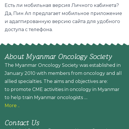
Есть ли мобильная версия Личного кабинета?
Да, Пин Ап предлагает мобильное приложение
и адаптированную версию сайта для удобного
доступа с телефона.
About Myanmar Oncology Society
The Myanmar Oncology Society was established in
January 2010 with members from oncology and all
allied specialties. The aims and objectives are:
to promote CME activities in oncology in Myanmar
to help train Myanmar oncologists ....
More ..
Contact Us