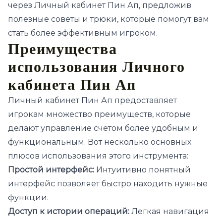
через Личный кабинет Пин Ап, предложив
полезные советы и трюки, которые помогут вам
стать более эффективным игроком.
Преимущества
использования Личного
кабинета Пин Ап
Личный кабинет Пин Ап предоставляет
игрокам множество преимуществ, которые
делают управление счетом более удобным и
функциональным. Вот несколько основных
плюсов использования этого инструмента:
Простой интерфейс:
Интуитивно понятный
интерфейс позволяет быстро находить нужные
функции.
Доступ к истории операций:
Легкая навигация