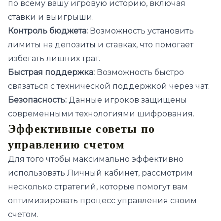
по всему вашу игровую историю, включая
ставки и выигрыши.
Контроль бюджета:
Возможность установить
лимиты на депозиты и ставках, что помогает
избегать лишних трат.
Быстрая поддержка:
Возможность быстро
связаться с технической поддержкой через чат.
Безопасность:
Данные игроков защищены
современными технологиями шифрования.
Эффективные советы по
управлению счетом
Для того чтобы максимально эффективно
использовать Личный кабинет, рассмотрим
несколько стратегий, которые помогут вам
оптимизировать процесс управления своим
счетом.