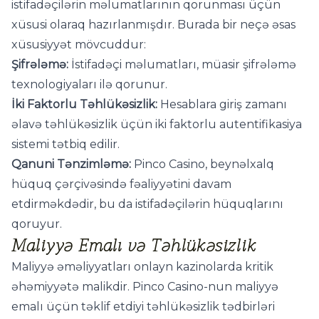
istifadəçilərin məlumatlarının qorunması üçün
xüsusi olaraq hazırlanmışdır. Burada bir neçə əsas
xüsusiyyət mövcuddur:
Şifrələmə:
İstifadəçi məlumatları, müasir şifrələmə
texnologiyaları ilə qorunur.
İki Faktorlu Təhlükəsizlik:
Hesablara giriş zamanı
əlavə təhlükəsizlik üçün iki faktorlu autentifikasiya
sistemi tətbiq edilir.
Qanuni Tənzimləmə:
Pinco Casino, beynəlxalq
hüquq çərçivəsində fəaliyyətini davam
etdirməkdədir, bu da istifadəçilərin hüquqlarını
qoruyur.
Maliyyə Emalı və Təhlükəsizlik
Maliyyə əməliyyatları onlayn kazinolarda kritik
əhəmiyyətə malikdir. Pinco Casino-nun maliyyə
emalı üçün təklif etdiyi təhlükəsizlik tədbirləri