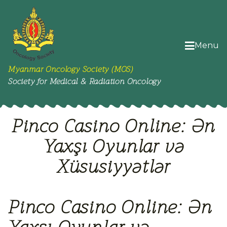
Menu
Myanmar Oncology Society (MOS)
Society for Medical & Radiation Oncology
Pinco Casino Online: Ən
Yaxşı Oyunlar və
Xüsusiyyətlər
Pinco Casino Online: Ən