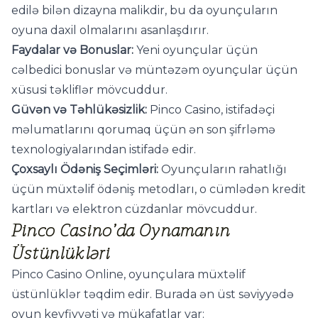
edilə bilən dizayna malikdir, bu da oyunçuların
oyuna daxil olmalarını asanlaşdırır.
Faydalar və Bonuslar:
Yeni oyunçular üçün
cəlbedici bonuslar və müntəzəm oyunçular üçün
xüsusi təkliflər mövcuddur.
Güvən və Təhlükəsizlik:
Pinco Casino, istifadəçi
məlumatlarını qorumaq üçün ən son şifrləmə
texnologiyalarından istifadə edir.
Çoxsaylı Ödəniş Seçimləri:
Oyunçuların rahatlığı
üçün müxtəlif ödəniş metodları, o cümlədən kredit
kartları və elektron cüzdanlar mövcuddur.
Pinco Casino’da Oynamanın
Üstünlükləri
Pinco Casino Online, oyunçulara müxtəlif
üstünlüklər təqdim edir. Burada ən üst səviyyədə
oyun keyfiyyəti və mükafatlar var: