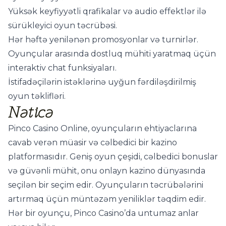
Yüksək keyfiyyətli qrafikalar və audio effektlər ilə
sürükleyici oyun təcrübəsi.
Hər həftə yenilənən promosyonlar və turnirlər.
Oyunçular arasında dostluq mühiti yaratmaq üçün
interaktiv chat funksiyaları.
İstifadəçilərin istəklərinə uyğun fərdiləşdirilmiş
oyun təklifləri.
Nəticə
Pinco Casino Online, oyunçuların ehtiyaclarına
cavab verən müasir və cəlbedici bir kazino
platformasıdır. Geniş oyun çeşidi, cəlbedici bonuslar
və güvənli mühit, onu onlayn kazino dünyasında
seçilən bir seçim edir. Oyunçuların təcrübələrini
artırmaq üçün müntəzəm yeniliklər təqdim edir.
Hər bir oyunçu, Pinco Casino’da untumaz anlar