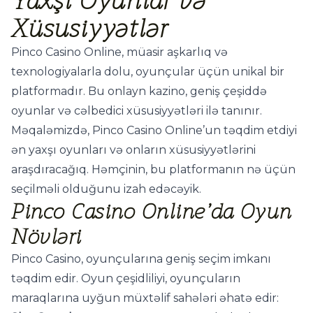
Yaxşı Oyunlar və
Xüsusiyyətlər
Pinco Casino Online, müasir aşkarlıq və
texnologiyalarla dolu, oyunçular üçün unikal bir
platformadır. Bu onlayn kazino, geniş çeşiddə
oyunlar və cəlbedici xüsusiyyətləri ilə tanınır.
Məqaləmizdə, Pinco Casino Online’un təqdim etdiyi
ən yaxşı oyunları və onların xüsusiyyətlərini
araşdıracağıq. Həmçinin, bu platformanın nə üçün
seçilməli olduğunu izah edəcəyik.
Pinco Casino Online’da Oyun
Növləri
Pinco Casino, oyunçularına geniş seçim imkanı
təqdim edir. Oyun çeşidliliyi, oyunçuların
maraqlarına uyğun müxtəlif sahələri əhatə edir: