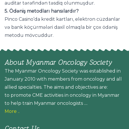
auditar tərəfindən təsdiq olunmuşdur.
5. Ödəniş metodları hansılardır?
Pinco Casino’da kredit kartları, elektron cüzdanlar
və bank köçürmələri daxil olmaqla bir çox ödəniş
metodu mövcuddur.
About Myanmar Oncology Society
The Myanmar Oncology Society was established in
January 2010 with members from oncology and all
allied specialties. The aims and objectives are:
to promote CME activities in oncology in Myanmar
to help train Myanmar oncologists ....
More ..
Contact Us