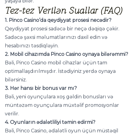
yaşaya bilər.
Tez-tez Verilən Suallar (FAQ)
1. Pinco Casino’da qeydiyyat prosesi necədir?
Qeydiyyat prosesi sadəcə bir neçə dəqiqə çəkir.
Sadəcə şəxsi məlumatlarınızı daxil edin və
hesabınızı təsdiqləyin.
2. Mobil cihazımda Pinco Casino oynaya bilərəmmi?
Bəli, Pinco Casino mobil cihazlar üçün tam
optimallaşdırılmışdır. İstədiyiniz yerdə oynaya
bilərsiniz.
3. Hər hansı bir bonus var mı?
Bəli, yeni oyunçulara xoş gəldin bonusları və
müntəzəm oyunçulara müxtəlif promosyonlar
verilir.
4. Oyunların ədalətliliyi təmin edirmi?
Bəli, Pinco Casino, ədalətli oyun üçün müstəqil