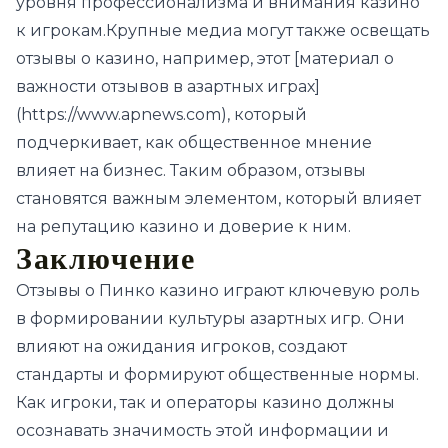
уровня профессионализма и внимания казино
к игрокам.Крупные медиа могут также освещать
отзывы о казино, например, этот [материал о
важности отзывов в азартных играх]
(https://www.apnews.com), который
подчеркивает, как общественное мнение
влияет на бизнес. Таким образом, отзывы
становятся важным элементом, который влияет
на репутацию казино и доверие к ним.
Заключение
Отзывы о Пинко казино играют ключевую роль
в формировании культуры азартных игр. Они
влияют на ожидания игроков, создают
стандарты и формируют общественные нормы.
Как игроки, так и операторы казино должны
осознавать значимость этой информации и