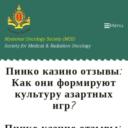
Menu
Myanmar Oncology Society (MOS)
Society for Medical & Radiation Oncology
Пинко казино отзывы:
Как они формируют
культуру азартных
игр?