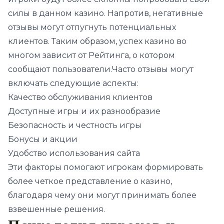
силы в данном казино. Напротив, негативные
отзывы могут отпугнуть потенциальных
клиентов. Таким образом, успех казино во
многом зависит от Рейтинга, о котором
сообщают пользователи.Часто отзывы могут
включать следующие аспекты:
Качество обслуживания клиентов
Доступные игры и их разнообразие
Безопасность и честность игры
Бонусы и акции
Удобство использования сайта
Эти факторы помогают игрокам формировать
более четкое представление о казино,
благодаря чему они могут принимать более
взвешенные решения.