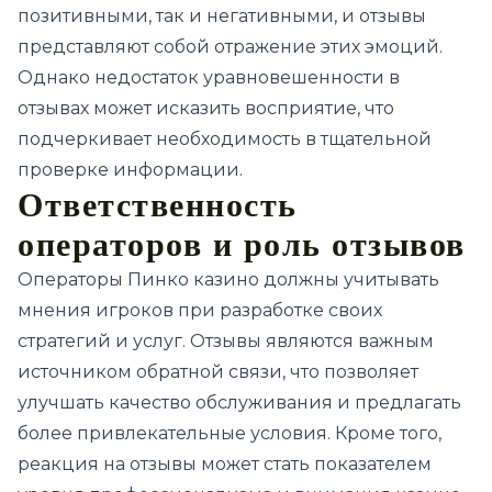
позитивными, так и негативными, и отзывы
представляют собой отражение этих эмоций.
Однако недостаток уравновешенности в
отзывах может исказить восприятие, что
подчеркивает необходимость в тщательной
проверке информации.
Ответственность
операторов и роль отзывов
Операторы Пинко казино должны учитывать
мнения игроков при разработке своих
стратегий и услуг. Отзывы являются важным
источником обратной связи, что позволяет
улучшать качество обслуживания и предлагать
более привлекательные условия. Кроме того,
реакция на отзывы может стать показателем