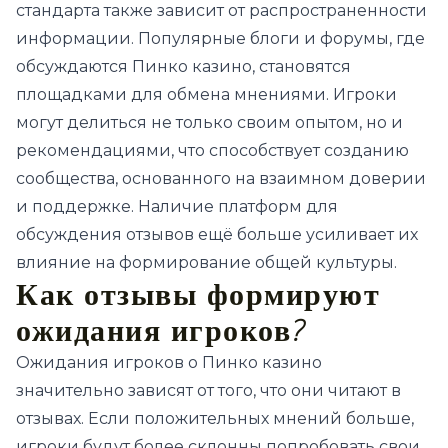
стандарта также зависит от распространенности
информации. Популярные блоги и форумы, где
обсуждаются Пинко казино, становятся
площадками для обмена мнениями. Игроки
могут делиться не только своим опытом, но и
рекомендациями, что способствует созданию
сообщества, основанного на взаимном доверии
и поддержке. Наличие платформ для
обсуждения отзывов ещё больше усиливает их
влияние на формирование общей культуры.
Как отзывы формируют
ожидания игроков?
Ожидания игроков о Пинко казино
значительно зависят от того, что они читают в
отзывах. Если положительных мнений больше,
игроки будут более склонны попробовать свои