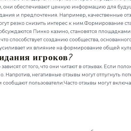
е, они обеспечивают ценную информацию для будущ
дания и предпочтения. Например, качественные от
огут резко снизить интерес к ним.Формирование ст
обсуждаются Пинко казино, становятся площадками
 что способствует созданию сообщества, основанно
усиливает их влияние на формирование общей куль
идания игроков?
ависят от того, что они читают в отзывах. Если по
. Напротив, негативные отзывы могут отпугнуть пот
ом сообщают пользователи.Часто отзывы могут включ