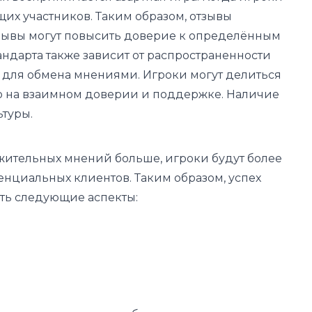
их участников. Таким образом, отзывы
зывы могут повысить доверие к определённым
андарта также зависит от распространенности
 для обмена мнениями. Игроки могут делиться
го на взаимном доверии и поддержке. Наличие
туры.
ложительных мнений больше, игроки будут более
енциальных клиентов. Таким образом, успех
ать следующие аспекты: