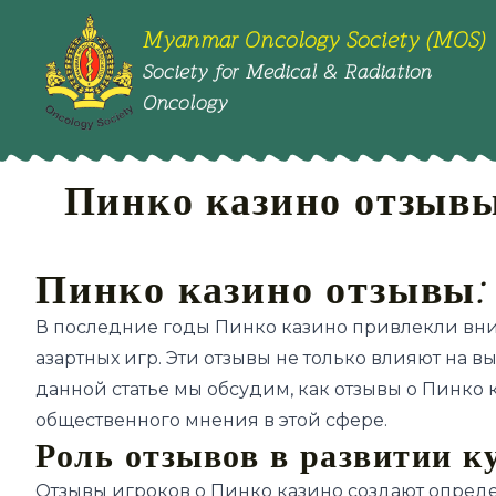
Myanmar Oncology Society (MOS)
Society for Medical & Radiation
Oncology
Пинко казино отзывы
Пинко казино отзывы:
В последние годы Пинко казино привлекли вни
азартных игр. Эти отзывы не только влияют на 
данной статье мы обсудим, как отзывы о Пинко 
общественного мнения в этой сфере.
Роль отзывов в развитии к
Отзывы игроков о Пинко казино создают опреде