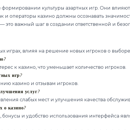
 формировании культуры азартных игр. Они влияют
к и операторы казино должны осознавать значимос
— это важный шаг в создании ответственной и безо
 играх, влияя на решение новых игроков о выборе
но?
ерес к казино, что уменьшает количество игроков.
тных игр?
нию казино и отзывам игроков.
улучшения услуг?
вления слабых мест и улучшения качества обслужи
х о казино?
ь, бонусы и удобство использования интерфейса яв