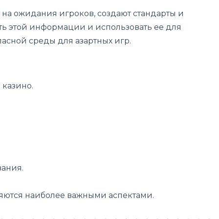
 на ожидания игроков, создают стандарты и
ть этой информации и использовать ее для
пасной среды для азартных игр.
 казино.
вания.
ляются наиболее важными аспектами.