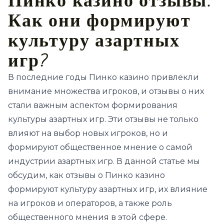
Пинко казино отзывы:
Как они формируют
культуру азартных
игр?
В последние годы Пинко казино привлекли
внимание множества игроков, и отзывы о них
стали важным аспектом формирования
культуры азартных игр. Эти отзывы не только
влияют на выбор новых игроков, но и
формируют общественное мнение о самой
индустрии азартных игр. В данной статье мы
обсудим, как отзывы о Пинко казино
формируют культуру азартных игр, их влияние
на игроков и операторов, а также роль
общественного мнения в этой сфере.