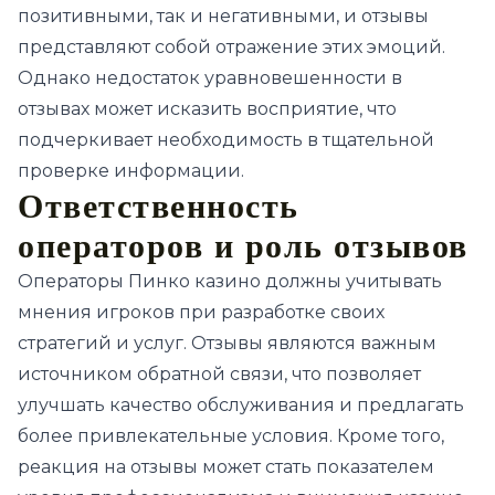
позитивными, так и негативными, и отзывы
представляют собой отражение этих эмоций.
Однако недостаток уравновешенности в
отзывах может исказить восприятие, что
подчеркивает необходимость в тщательной
проверке информации.
Ответственность
операторов и роль отзывов
Операторы Пинко казино должны учитывать
мнения игроков при разработке своих
стратегий и услуг. Отзывы являются важным
источником обратной связи, что позволяет
улучшать качество обслуживания и предлагать
более привлекательные условия. Кроме того,
реакция на отзывы может стать показателем