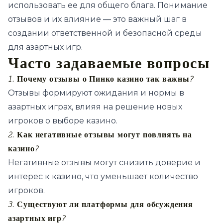
использовать ее для общего блага. Понимание
отзывов и их влияние — это важный шаг в
создании ответственной и безопасной среды
для азартных игр.
Часто задаваемые вопросы
1. Почему отзывы о Пинко казино так важны?
Отзывы формируют ожидания и нормы в
азартных играх, влияя на решение новых
игроков о выборе казино.
2. Как негативные отзывы могут повлиять на
казино?
Негативные отзывы могут снизить доверие и
интерес к казино, что уменьшает количество
игроков.
3. Существуют ли платформы для обсуждения
азартных игр?