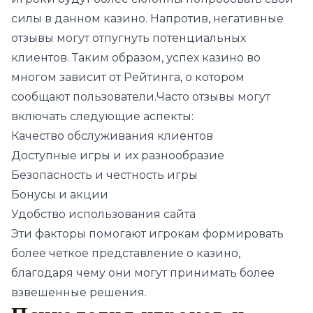
силы в данном казино. Напротив, негативные
отзывы могут отпугнуть потенциальных
клиентов. Таким образом, успех казино во
многом зависит от Рейтинга, о котором
сообщают пользователи.Часто отзывы могут
включать следующие аспекты:
Качество обслуживания клиентов
Доступные игры и их разнообразие
Безопасность и честность игры
Бонусы и акции
Удобство использования сайта
Эти факторы помогают игрокам формировать
более четкое представление о казино,
благодаря чему они могут принимать более
взвешенные решения.