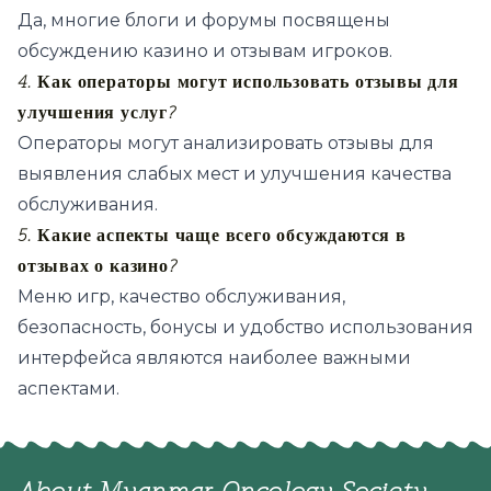
Да, многие блоги и форумы посвящены
обсуждению казино и отзывам игроков.
4. Как операторы могут использовать отзывы для
улучшения услуг?
Операторы могут анализировать отзывы для
выявления слабых мест и улучшения качества
обслуживания.
5. Какие аспекты чаще всего обсуждаются в
отзывах о казино?
Меню игр, качество обслуживания,
безопасность, бонусы и удобство использования
интерфейса являются наиболее важными
аспектами.