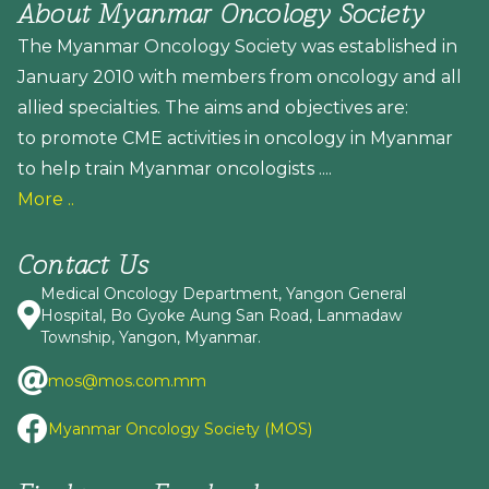
About Myanmar Oncology Society
The Myanmar Oncology Society was established in
January 2010 with members from oncology and all
allied specialties. The aims and objectives are:
to promote CME activities in oncology in Myanmar
to help train Myanmar oncologists ....
More ..
Contact Us
Medical Oncology Department, Yangon General
Hospital, Bo Gyoke Aung San Road, Lanmadaw
Township, Yangon, Myanmar.
mos@mos.com.mm
Myanmar Oncology Society (MOS)