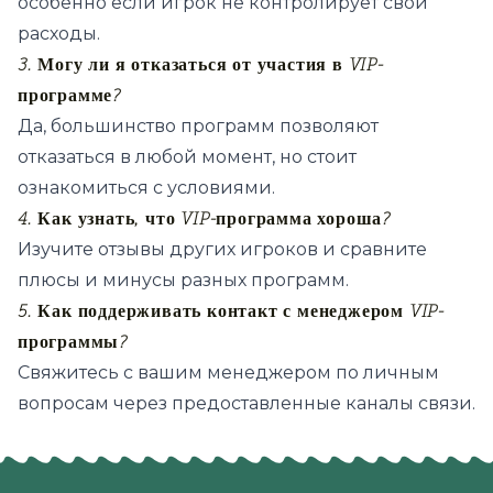
особенно если игрок не контролирует свои
расходы.
3. Могу ли я отказаться от участия в VIP-
программе?
Да, большинство программ позволяют
отказаться в любой момент, но стоит
ознакомиться с условиями.
4. Как узнать, что VIP-программа хороша?
Изучите отзывы других игроков и сравните
плюсы и минусы разных программ.
5. Как поддерживать контакт с менеджером VIP-
программы?
Свяжитесь с вашим менеджером по личным
вопросам через предоставленные каналы связи.