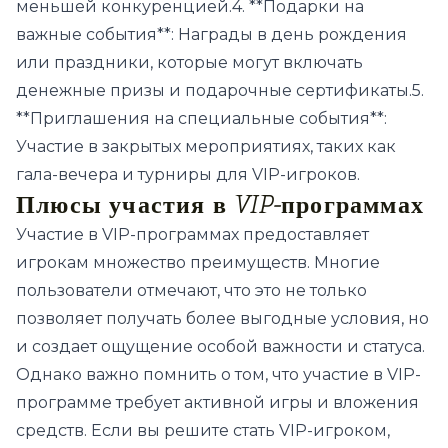
меньшей конкуренцией.4. **Подарки на
важные события**: Награды в день рождения
или праздники, которые могут включать
денежные призы и подарочные сертификаты.5.
**Приглашения на специальные события**:
Участие в закрытых мероприятиях, таких как
гала-вечера и турниры для VIP-игроков.
Плюсы участия в VIP-программах
Участие в VIP-программах предоставляет
игрокам множество преимуществ. Многие
пользователи отмечают, что это не только
позволяет получать более выгодные условия, но
и создает ощущение особой важности и статуса.
Однако важно помнить о том, что участие в VIP-
программе требует активной игры и вложения
средств. Если вы решите стать VIP-игроком,