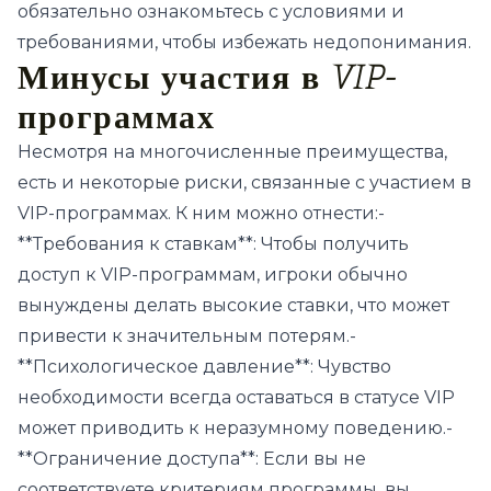
обязательно ознакомьтесь с условиями и
требованиями, чтобы избежать недопонимания.
Минусы участия в VIP-
программах
Несмотря на многочисленные преимущества,
есть и некоторые риски, связанные с участием в
VIP-программах. К ним можно отнести:-
**Требования к ставкам**: Чтобы получить
доступ к VIP-программам, игроки обычно
вынуждены делать высокие ставки, что может
привести к значительным потерям.-
**Психологическое давление**: Чувство
необходимости всегда оставаться в статусе VIP
может приводить к неразумному поведению.-
**Ограничение доступа**: Если вы не
соответствуете критериям программы, вы