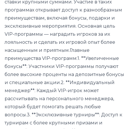
ставки крупными суммами. Участие в таких
программах открывает доступ к разнообразным
преимуществам, включая бонусы, подарки и
эксклюзивные мероприятия. Основная цель
VIP-программы — наградить игроков за их
лояльность и сделать их игровой опыт более
насыщенным и приятным.Главные
преимущества VIP-программ:1. **Увеличенные
бонусы**: Участники VIP-программы получают
более высокие проценты на депозитные бонусы
и специальные акции.2. **Индивидуальный
менеджер**: Каждый VIP-игрок может
рассчитывать на персонального менеджера,
который будет помогать решать любые
вопросы.3. **Эксклюзивные турниры**: Доступ к
турнирам с более крупными призами и