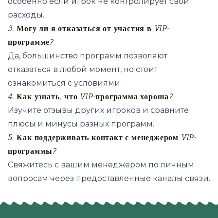
особенно если игрок не контролирует свои
расходы.
3. Могу ли я отказаться от участия в VIP-
программе?
Да, большинство программ позволяют
отказаться в любой момент, но стоит
ознакомиться с условиями.
4. Как узнать, что VIP-программа хороша?
Изучите отзывы других игроков и сравните
плюсы и минусы разных программ.
5. Как поддерживать контакт с менеджером VIP-
программы?
Свяжитесь с вашим менеджером по личным
вопросам через предоставленные каналы связи.