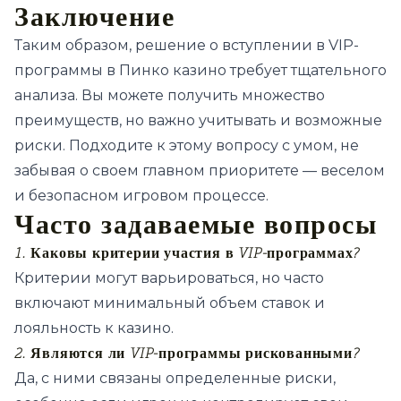
Заключение
Таким образом, решение о вступлении в VIP-
программы в Пинко казино требует тщательного
анализа. Вы можете получить множество
преимуществ, но важно учитывать и возможные
риски. Подходите к этому вопросу с умом, не
забывая о своем главном приоритете — веселом
и безопасном игровом процессе.
Часто задаваемые вопросы
1. Каковы критерии участия в VIP-программах?
Критерии могут варьироваться, но часто
включают минимальный объем ставок и
лояльность к казино.
2. Являются ли VIP-программы рискованными?
Да, с ними связаны определенные риски,