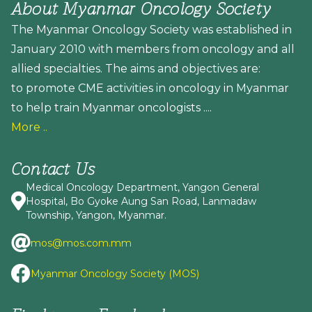
About Myanmar Oncology Society
The Myanmar Oncology Society was established in
January 2010 with members from oncology and all
allied specialties. The aims and objectives are:
to promote CME activities in oncology in Myanmar
to help train Myanmar oncologists ....
More ..
Contact Us
Medical Oncology Department, Yangon General
Hospital, Bo Gyoke Aung San Road, Lanmadaw
Township, Yangon, Myanmar.
mos@mos.com.mm
Myanmar Oncology Society (MOS)