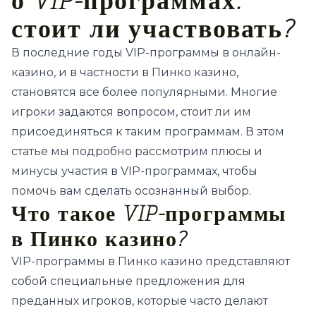
о VIP-программах:
стоит ли участвовать?
В последние годы VIP-программы в онлайн-
казино, и в частности в Пинко казино,
становятся все более популярными. Многие
игроки задаются вопросом, стоит ли им
присоединяться к таким программам. В этом
статье мы подробно рассмотрим плюсы и
минусы участия в VIP-программах, чтобы
помочь вам сделать осознанный выбор.
Что такое VIP-программы
в Пинко казино?
VIP-программы в Пинко казино представляют
собой специальные предложения для
преданных игроков, которые часто делают