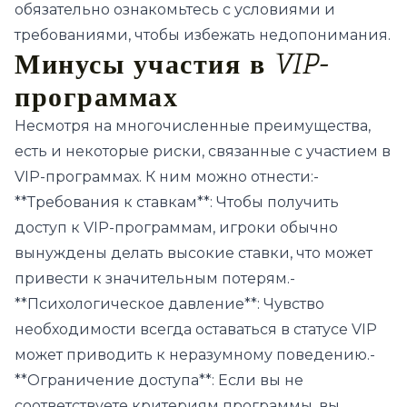
обязательно ознакомьтесь с условиями и
требованиями, чтобы избежать недопонимания.
Минусы участия в VIP-
программах
Несмотря на многочисленные преимущества,
есть и некоторые риски, связанные с участием в
VIP-программах. К ним можно отнести:-
**Требования к ставкам**: Чтобы получить
доступ к VIP-программам, игроки обычно
вынуждены делать высокие ставки, что может
привести к значительным потерям.-
**Психологическое давление**: Чувство
необходимости всегда оставаться в статусе VIP
может приводить к неразумному поведению.-
**Ограничение доступа**: Если вы не
соответствуете критериям программы, вы