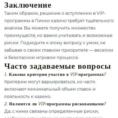
Заключение
Таким образом, решение о вступлении в VIP-
программы в Пинко казино требует тщательного
анализа. Вы можете получить множество
преимуществ, но важно учитывать и возможные
риски. Подходите к этому вопросу с умом, не
забывая о своем главном приоритете — веселом
и безопасном игровом процессе.
Часто задаваемые вопросы
1. Каковы критерии участия в VIP-программах?
Критерии могут варьироваться, но часто
включают минимальный объем ставок и
лояльность к казино.
2. Являются ли VIP-программы рискованными?
Да, с ними связаны определенные риски,