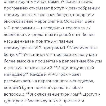
ставки крупными суммами. Участие в таких
программах открывает доступ к разнообразным
преимуществам, включая бонусы, подарки и
эксклюзивные мероприятия. Основная цель
VIP-программы — наградить игроков за их
лояльность и сделать их игровой опыт более
насыщенным и приятным.Главные
преимущества VIP-программ:1. **Увеличенные
бонусы**: Участники VIP-программы получают
более высокие проценты на депозитные бонусы
и специальные акции.2. **Индивидуальный
менеджер**: Каждый VIP-игрок может
рассчитывать на персонального менеджера,
который будет помогать решать любые
вопросы.3. **Эксклюзивные турниры**: Доступ к
турнирам с более крупными призами и