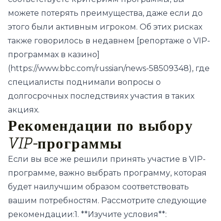
можете потерять преимущества, даже если до
этого были активным игроком. Об этих рисках
также говорилось в недавнем [репортаже о VIP-
программах в казино]
(https://www.bbc.com/russian/news-58509348), где
специалисты поднимали вопросы о
долгосрочных последствиях участия в таких
акциях.
Рекомендации по выбору
VIP-программы
Если вы все же решили принять участие в VIP-
программе, важно выбрать программу, которая
будет наилучшим образом соответствовать
вашим потребностям. Рассмотрите следующие
рекомендации:1. **Изучите условия**: