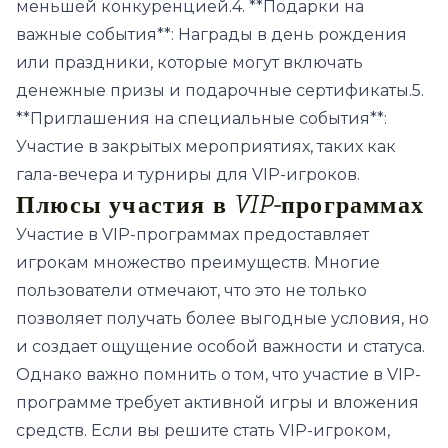
меньшей конкуренцией.4. **Подарки на
важные события**: Награды в день рождения
или праздники, которые могут включать
денежные призы и подарочные сертификаты.5.
**Приглашения на специальные события**:
Участие в закрытых мероприятиях, таких как
гала-вечера и турниры для VIP-игроков.
Плюсы участия в VIP-программах
Участие в VIP-программах предоставляет
игрокам множество преимуществ. Многие
пользователи отмечают, что это не только
позволяет получать более выгодные условия, но
и создает ощущение особой важности и статуса.
Однако важно помнить о том, что участие в VIP-
программе требует активной игры и вложения
средств. Если вы решите стать VIP-игроком,