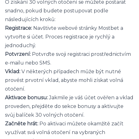
O získání 30 volných otočení se můžete postarat
snadno, pokud budete postupovat podle
následujících kroků:
Registrace:
Navštivte webové stránky Mostbet a
vytvořte si účet. Proces registrace je rychlý a
jednoduchý.
Potvrzení:
Potvrďte svoji registraci prostřednictvím
e-mailu nebo SMS.
Vklad:
V některých případech může být nutné
provést prvotní vklad, abyste mohli získat volná
otočení.
Aktivace bonusu:
Jakmile je váš účet ověřen a vklad
proveden, přejděte do sekce bonusy a aktivujte
svůj balíček 30 volných otočení.
Začněte hrát:
Po aktivaci můžete okamžitě začít
využívat svá volná otočení na vybraných