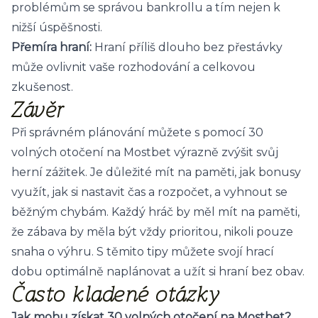
problémům se správou bankrollu a tím nejen k
nižší úspěšnosti.
Přemíra hraní:
Hraní příliš dlouho bez přestávky
může ovlivnit vaše rozhodování a celkovou
zkušenost.
Závěr
Při správném plánování můžete s pomocí 30
volných otočení na Mostbet výrazně zvýšit svůj
herní zážitek. Je důležité mít na paměti, jak bonusy
využít, jak si nastavit čas a rozpočet, a vyhnout se
běžným chybám. Každý hráč by měl mít na paměti,
že zábava by měla být vždy prioritou, nikoli pouze
snaha o výhru. S těmito tipy můžete svojí hrací
dobu optimálně naplánovat a užít si hraní bez obav.
Často kladené otázky
Jak mohu získat 30 volných otočení na Mostbet?