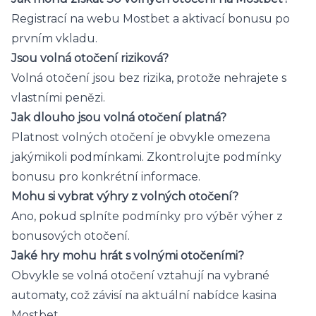
Registrací na webu Mostbet a aktivací bonusu po
prvním vkladu.
Jsou volná otočení riziková?
Volná otočení jsou bez rizika, protože nehrajete s
vlastními penězi.
Jak dlouho jsou volná otočení platná?
Platnost volných otočení je obvykle omezena
jakýmikoli podmínkami. Zkontrolujte podmínky
bonusu pro konkrétní informace.
Mohu si vybrat výhry z volných otočení?
Ano, pokud splníte podmínky pro výběr výher z
bonusových otočení.
Jaké hry mohu hrát s volnými otočeními?
Obvykle se volná otočení vztahují na vybrané
automaty, což závisí na aktuální nabídce kasina
Mostbet.