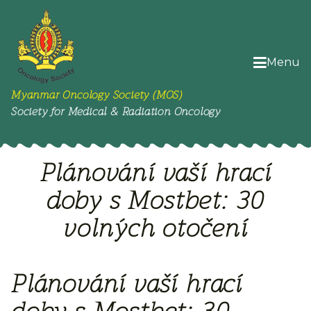
Menu
Myanmar Oncology Society (MOS)
Society for Medical & Radiation Oncology
Plánování vaší hrací
doby s Mostbet: 30
volných otočení
Plánování vaší hrací