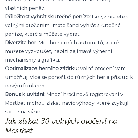
vlastních peněz.
Příležitost vyhrát skutečné peníze:
I když hrajete s
volnými otočeními, máte šanci vyhrát skutečné
peníze, které si můžete vybrat.
Diverzita her:
Mnoho herních automatů, které
můžete vyzkoušet, nabízí zajímavé výherní
mechanismy a grafiku.
Optimalizace herního zážitku:
Volná otočení vám
umožňují více se ponořit do různých her a přístup k
novým funkcím.
Bonus k uvítání:
Mnozí hráči nově registrovaní v
Mostbet mohou získat navíc výhody, které zvyšují
šance na výhru.
Jak získat 30 volných otočení na
Mostbet