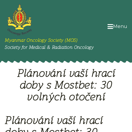
Menu
Myanmar Oncology Society (MOS)
Society for Medical & Radiation Oncology
Plánování vaší hrací
doby s Mostbet: 30
volných otočení
Plánování vaší hrací