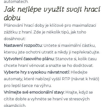
automatech.
Jak nejlépe využít svoji hrací
dobu
Plánování hrací doby je klíčové pro maximalizaci
zážitku z hraní. Zde je několik tipů, jak toho
dosáhnout:
Nastavení rozpočtu:
Určete si maximální částku,
kterou jste ochotni utratit a nikdy ji nepřekračujte.
Vytvoření časového plánu:
Stanovte si, kolik času
chcete hraní věnovat a snažte se ho dodržovat.
Vyberte hry s vysokou návratností:
Hledejte
automaty, které nabízejí vyšší RTP (návrat k hráči)
pro lepší šance na výhru.
Vnímejte své emocionální stavy:
Hrajte, když se
cítíte dobře a vyhněte se hraní ve stresových
okamžicích.