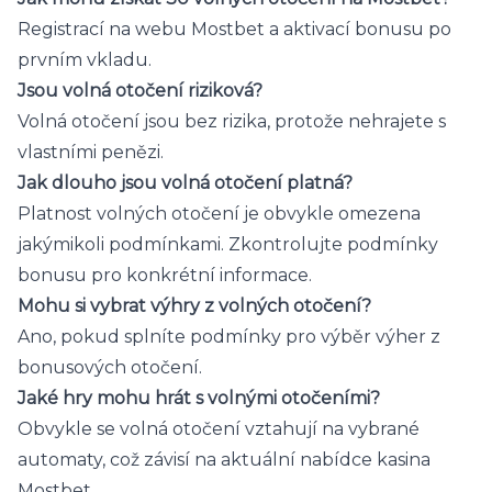
Registrací na webu Mostbet a aktivací bonusu po
prvním vkladu.
Jsou volná otočení riziková?
Volná otočení jsou bez rizika, protože nehrajete s
vlastními penězi.
Jak dlouho jsou volná otočení platná?
Platnost volných otočení je obvykle omezena
jakýmikoli podmínkami. Zkontrolujte podmínky
bonusu pro konkrétní informace.
Mohu si vybrat výhry z volných otočení?
Ano, pokud splníte podmínky pro výběr výher z
bonusových otočení.
Jaké hry mohu hrát s volnými otočeními?
Obvykle se volná otočení vztahují na vybrané
automaty, což závisí na aktuální nabídce kasina
Mostbet.