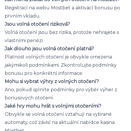
Registrací na webu Mostbet a aktivací bonusu po
prvním vkladu.
Jsou volná otočení riziková?
Volná otočení jsou bez rizika, protože nehrajete s
vlastními penězi.
Jak dlouho jsou volná otočení platná?
Platnost volných otočení je obvykle omezena
jakýmikoli podmínkami. Zkontrolujte podmínky
bonusu pro konkrétní informace.
Mohu si vybrat výhry z volných otočení?
Ano, pokud splníte podmínky pro výběr výher z
bonusových otočení.
Jaké hry mohu hrát s volnými otočeními?
Obvykle se volná otočení vztahují na vybrané
automaty, což závisí na aktuální nabídce kasina
Mostbet.