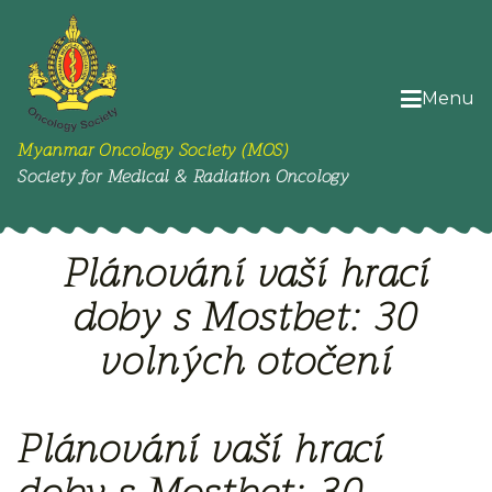
Menu
Myanmar Oncology Society (MOS)
Society for Medical & Radiation Oncology
Plánování vaší hrací
doby s Mostbet: 30
volných otočení
Plánování vaší hrací