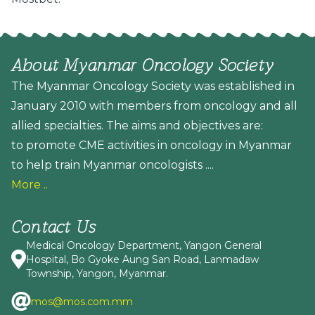
About Myanmar Oncology Society
The Myanmar Oncology Society was established in
January 2010 with members from oncology and all
allied specialties. The aims and objectives are:
to promote CME activities in oncology in Myanmar
to help train Myanmar oncologists ....
More ..
Contact Us
Medical Oncology Department, Yangon General
Hospital, Bo Gyoke Aung San Road, Lanmadaw
Township, Yangon, Myanmar.
mos@mos.com.mm