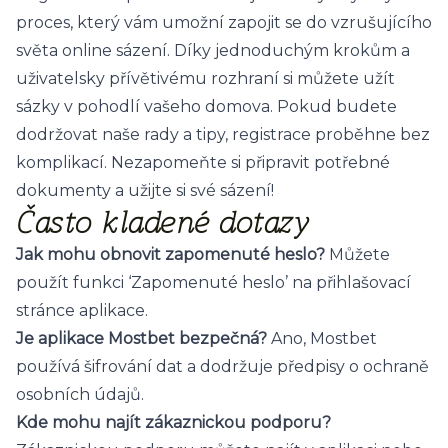
proces, který vám umožní zapojit se do vzrušujícího
světa online sázení. Díky jednoduchým krokům a
uživatelsky přívětivému rozhraní si můžete užít
sázky v pohodlí vašeho domova. Pokud budete
dodržovat naše rady a tipy, registrace proběhne bez
komplikací. Nezapomeňte si připravit potřebné
dokumenty a užijte si své sázení!
Často kladené dotazy
Jak mohu obnovit zapomenuté heslo?
Můžete
použít funkci ‘Zapomenuté heslo’ na přihlašovací
stránce aplikace.
Je aplikace Mostbet bezpečná?
Ano, Mostbet
používá šifrování dat a dodržuje předpisy o ochraně
osobních údajů.
Kde mohu najít zákaznickou podporu?