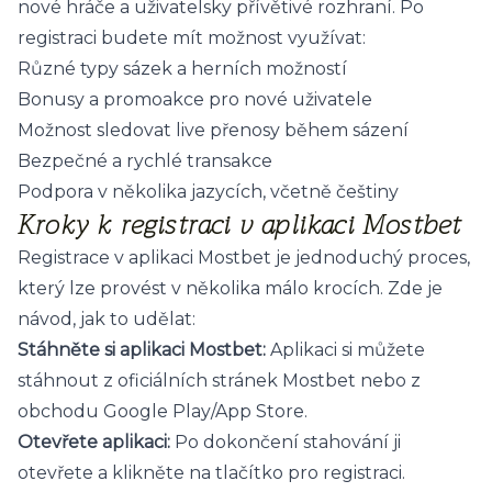
nové hráče a uživatelsky přívětivé rozhraní. Po
registraci budete mít možnost využívat:
Různé typy sázek a herních možností
Bonusy a promoakce pro nové uživatele
Možnost sledovat live přenosy během sázení
Bezpečné a rychlé transakce
Podpora v několika jazycích, včetně češtiny
Kroky k registraci v aplikaci Mostbet
Registrace v aplikaci Mostbet je jednoduchý proces,
který lze provést v několika málo krocích. Zde je
návod, jak to udělat:
Stáhněte si aplikaci Mostbet:
Aplikaci si můžete
stáhnout z oficiálních stránek Mostbet nebo z
obchodu Google Play/App Store.
Otevřete aplikaci:
Po dokončení stahování ji
otevřete a klikněte na tlačítko pro registraci.