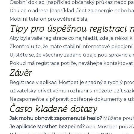
Osobní doklad (například občanský průkaz nebo pa
Doklad o adrese (například účet za energie nebo ba
Mobilní telefon pro ověření čísla
Tipy pro úspěšnou registraci 
Aby byla vaše registrace co nejhladší, zde je někol
Zkontrolujte, že máte stabilní internetové připojení,
Ujistěte se, že všechny zadané údaje jsou správné 
Pokud má registrace potíže, neváhejte kontaktova
Závěr
Registrace v aplikaci Mostbet je snadný a rychlý pr
uživatelsky přívětivému rozhraní si můžete užít sá
Nezapomeňte si připravit potřebné dokumenty a užijt
Často kladené dotazy
Jak mohu obnovit zapomenuté heslo?
Můžete použít
Je aplikace Mostbet bezpečná?
Ano, Mostbet používá