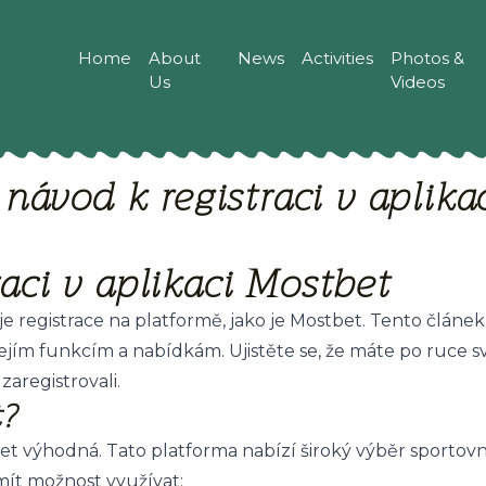
Home
About
News
Activities
Photos &
Us
Videos
návod k registraci v aplika
aci v aplikaci Mostbet
 je registrace na platformě, jako je Mostbet. Tento článe
jejím funkcím a nabídkám. Ujistěte se, že máte po ruce
aregistrovali.
t?
bet výhodná. Tato platforma nabízí široký výběr sportovn
 mít možnost využívat: