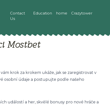
Contact
Education
home
Crazytower
Us
ci Mostbet
k vám krok za krokem ukáže, jak se zaregistrovat v
 své osobní údaje a postupujte podle našeho
ích událostí a her, skvělé bonusy pro nové hráče a