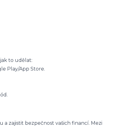
jak to udělat:
le Play/App Store.
ód.
 a zajistit bezpečnost vašich financí. Mezi