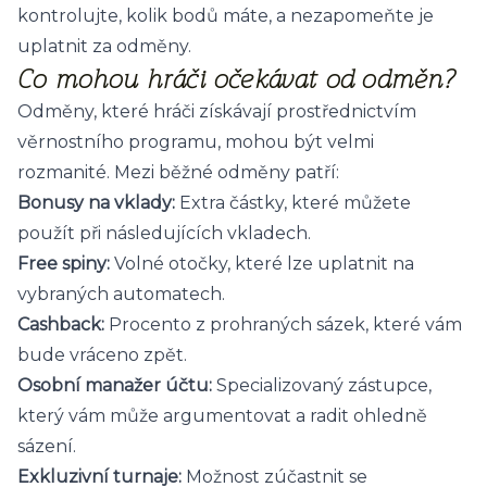
kontrolujte, kolik bodů máte, a nezapomeňte je
uplatnit za odměny.
Co mohou hráči očekávat od odměn?
Odměny, které hráči získávají prostřednictvím
věrnostního programu, mohou být velmi
rozmanité. Mezi běžné odměny patří:
Bonusy na vklady:
Extra částky, které můžete
použít při následujících vkladech.
Free spiny:
Volné otočky, které lze uplatnit na
vybraných automatech.
Cashback:
Procento z prohraných sázek, které vám
bude vráceno zpět.
Osobní manažer účtu:
Specializovaný zástupce,
který vám může argumentovat a radit ohledně
sázení.
Exkluzivní turnaje:
Možnost zúčastnit se