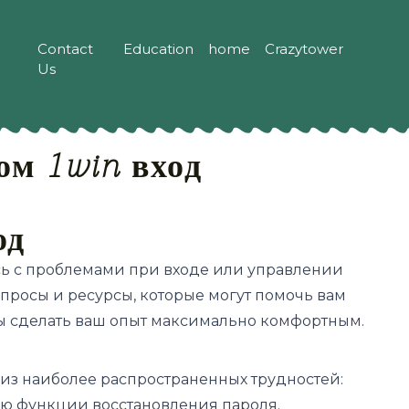
Contact
Education
home
Crazytower
Us
м 1win вход
од
ись с проблемами при входе или управлении
просы и ресурсы, которые могут помочь вам
ы сделать ваш опыт максимально комфортным.
е из наиболее распространенных трудностей:
ью функции восстановления пароля.