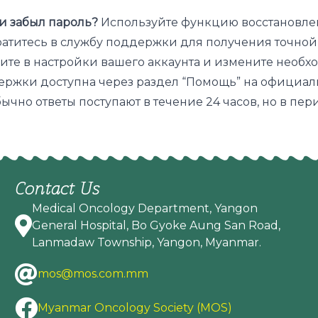
ли забыл пароль?
Используйте функцию восстановлен
атитесь в службу поддержки для получения точной
те в настройки вашего аккаунта и измените необх
ржки доступна через раздел “Помощь” на официаль
ычно ответы поступают в течение 24 часов, но в пер
Contact Us
Medical Oncology Department, Yangon
General Hospital, Bo Gyoke Aung San Road,
Lanmadaw Township, Yangon, Myanmar.
mos@mos.com.mm
Myanmar Oncology Society (MOS)