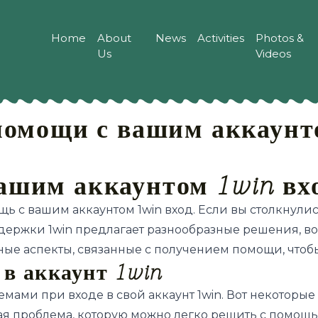
Home
About
News
Activities
Photos &
Us
Videos
помощи с вашим аккаунто
ашим аккаунтом 1win вх
ощь с вашим аккаунтом 1win вход. Если вы столкнул
ддержки 1win предлагает разнообразные решения, во
ые аспекты, связанные с получением помощи, чтоб
в аккаунт 1win
емами при входе в свой аккаунт 1win. Вот некоторы
ая проблема, которую можно легко решить с помощ