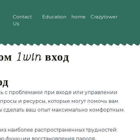
Contact
Education
home
Crazytower
Us
м 1win вход
од
ись с проблемами при входе или управлении
просы и ресурсы, которые могут помочь вам
ы сделать ваш опыт максимально комфортным.
е из наиболее распространенных трудностей:
ью функции восстановления пароля.