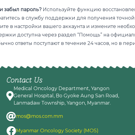
ли забыл пароль?
Используйте функцию восстановлен
атитесь в службу поддержки для получения точной
те в настройки вашего аккаунта и измените необх
ржки доступна через раздел “Помощь” на официаль
ычно ответы поступают в течение 24 часов, но в пер
Contact Us
Medical Oncology Department, Yangon
General Hospital, Bo Gyoke Aung San Road,
Lanmadaw Township, Yangon, Myanmar.
mos@mos.com.mm
Myanmar Oncology Society (MOS)