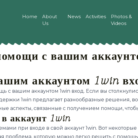
Home
About
News
Activities
Photos &
Us
Videos
помощи с вашим аккаунто
ашим аккаунтом 1win вх
ощь с вашим аккаунтом 1win вход. Если вы столкнул
ддержки 1win предлагает разнообразные решения, во
ые аспекты, связанные с получением помощи, чтоб
в аккаунт 1win
емами при входе в свой аккаунт 1win. Вот некоторы
ая проблема, которую можно легко решить с помощ