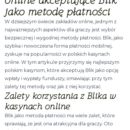
online akceptujące Blik
jako metodę płatności
W dzisiejszym świecie zakładów online, jednym z
najważniejszych aspektów dla graczy jest wybór
bezpiecznej i wygodnej metody płatności. Blik, jako
szybka i nowoczesna forma płatności mobilnej,
zyskuje na popularności w polskich kasynach
online. W tym artykule przyjrzymy się najlepszym
polskim kasynom, które akceptują Blik jako opcję
wpłaty i wypłaty funduszy, omawiając przy tym
zalety tej metody oraz jak z niej korzystać.
Zalety korzystania z Blika w
kasynach online
Blik jako metoda płatności ma wiele zalet, które
sprawiają, że jest ona atrakcyjna dla graczy. Oto