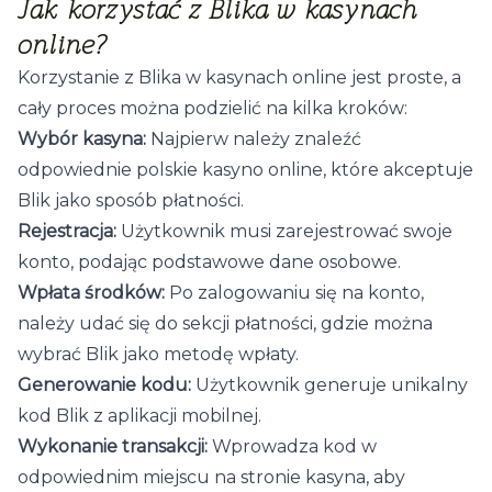
Jak korzystać z Blika w kasynach
online?
Korzystanie z Blika w kasynach online jest proste, a
cały proces można podzielić na kilka kroków:
Wybór kasyna:
Najpierw należy znaleźć
odpowiednie polskie kasyno online, które akceptuje
Blik jako sposób płatności.
Rejestracja:
Użytkownik musi zarejestrować swoje
konto, podając podstawowe dane osobowe.
Wpłata środków:
Po zalogowaniu się na konto,
należy udać się do sekcji płatności, gdzie można
wybrać Blik jako metodę wpłaty.
Generowanie kodu:
Użytkownik generuje unikalny
kod Blik z aplikacji mobilnej.
Wykonanie transakcji:
Wprowadza kod w
odpowiednim miejscu na stronie kasyna, aby