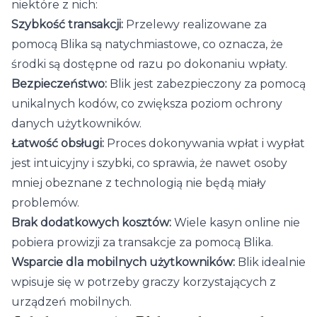
niektóre z nich:
Szybkość transakcji:
Przelewy realizowane za
pomocą Blika są natychmiastowe, co oznacza, że
środki są dostępne od razu po dokonaniu wpłaty.
Bezpieczeństwo:
Blik jest zabezpieczony za pomocą
unikalnych kodów, co zwiększa poziom ochrony
danych użytkowników.
Łatwość obsługi:
Proces dokonywania wpłat i wypłat
jest intuicyjny i szybki, co sprawia, że nawet osoby
mniej obeznane z technologią nie będą miały
problemów.
Brak dodatkowych kosztów:
Wiele kasyn online nie
pobiera prowizji za transakcje za pomocą Blika.
Wsparcie dla mobilnych użytkowników:
Blik idealnie
wpisuje się w potrzeby graczy korzystających z
urządzeń mobilnych.