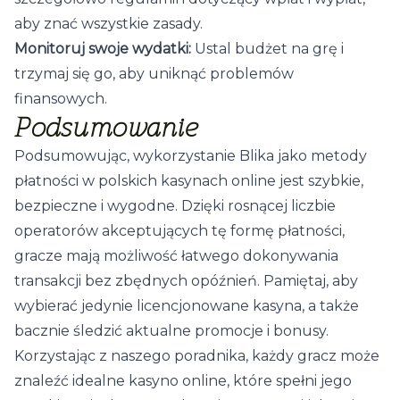
aby znać wszystkie zasady.
Monitoruj swoje wydatki:
Ustal budżet na grę i
trzymaj się go, aby uniknąć problemów
finansowych.
Podsumowanie
Podsumowując, wykorzystanie Blika jako metody
płatności w polskich kasynach online jest szybkie,
bezpieczne i wygodne. Dzięki rosnącej liczbie
operatorów akceptujących tę formę płatności,
gracze mają możliwość łatwego dokonywania
transakcji bez zbędnych opóźnień. Pamiętaj, aby
wybierać jedynie licencjonowane kasyna, a także
bacznie śledzić aktualne promocje i bonusy.
Korzystając z naszego poradnika, każdy gracz może
znaleźć idealne kasyno online, które spełni jego