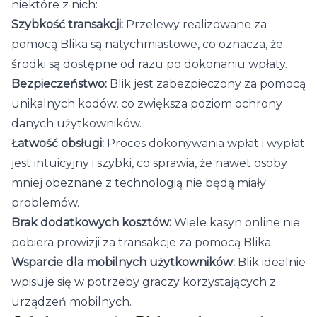
niektóre z nich:
Szybkość transakcji:
Przelewy realizowane za
pomocą Blika są natychmiastowe, co oznacza, że
środki są dostępne od razu po dokonaniu wpłaty.
Bezpieczeństwo:
Blik jest zabezpieczony za pomocą
unikalnych kodów, co zwiększa poziom ochrony
danych użytkowników.
Łatwość obsługi:
Proces dokonywania wpłat i wypłat
jest intuicyjny i szybki, co sprawia, że nawet osoby
mniej obeznane z technologią nie będą miały
problemów.
Brak dodatkowych kosztów:
Wiele kasyn online nie
pobiera prowizji za transakcje za pomocą Blika.
Wsparcie dla mobilnych użytkowników:
Blik idealnie
wpisuje się w potrzeby graczy korzystających z
urządzeń mobilnych.