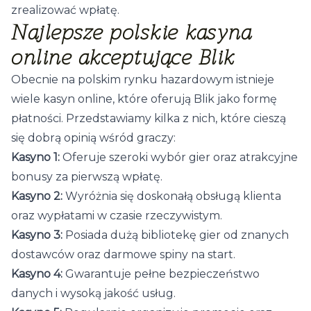
zrealizować wpłatę.
Najlepsze polskie kasyna
online akceptujące Blik
Obecnie na polskim rynku hazardowym istnieje
wiele kasyn online, które oferują Blik jako formę
płatności. Przedstawiamy kilka z nich, które cieszą
się dobrą opinią wśród graczy:
Kasyno 1:
Oferuje szeroki wybór gier oraz atrakcyjne
bonusy za pierwszą wpłatę.
Kasyno 2:
Wyróżnia się doskonałą obsługą klienta
oraz wypłatami w czasie rzeczywistym.
Kasyno 3:
Posiada dużą bibliotekę gier od znanych
dostawców oraz darmowe spiny na start.
Kasyno 4:
Gwarantuje pełne bezpieczeństwo
danych i wysoką jakość usług.