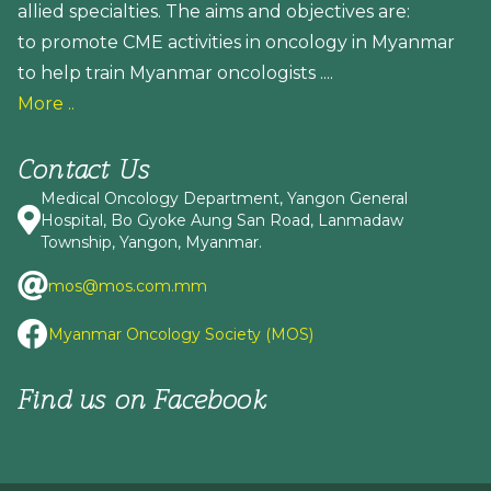
allied specialties. The aims and objectives are:
to promote CME activities in oncology in Myanmar
to help train Myanmar oncologists ....
More ..
Contact Us
Medical Oncology Department, Yangon General
Hospital, Bo Gyoke Aung San Road, Lanmadaw
Township, Yangon, Myanmar.
mos@mos.com.mm
Myanmar Oncology Society (MOS)
Find us on Facebook