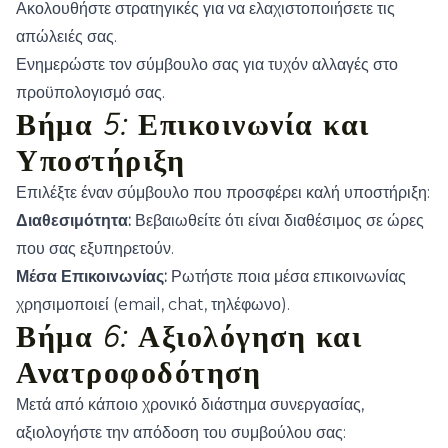
Ακολουθήστε στρατηγικές για να ελαχιστοποιήσετε τις
απώλειές σας.
Ενημερώστε τον σύμβουλο σας για τυχόν αλλαγές στο
προϋπολογισμό σας.
Βήμα 5: Επικοινωνία και
Υποστήριξη
Επιλέξτε έναν σύμβουλο που προσφέρει καλή υποστήριξη:
Διαθεσιμότητα:
Βεβαιωθείτε ότι είναι διαθέσιμος σε ώρες
που σας εξυπηρετούν.
Μέσα Επικοινωνίας:
Ρωτήστε ποια μέσα επικοινωνίας
χρησιμοποιεί (email, chat, τηλέφωνο).
Βήμα 6: Αξιολόγηση και
Ανατροφοδότηση
Μετά από κάποιο χρονικό διάστημα συνεργασίας,
αξιολογήστε την απόδοση του συμβούλου σας: