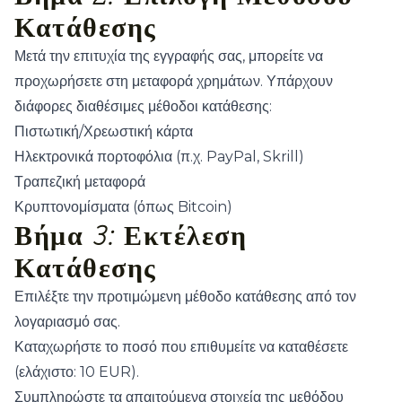
Κατάθεσης
Μετά την επιτυχία της εγγραφής σας, μπορείτε να
προχωρήσετε στη μεταφορά χρημάτων. Υπάρχουν
διάφορες διαθέσιμες μέθοδοι κατάθεσης:
Πιστωτική/Χρεωστική κάρτα
Ηλεκτρονικά πορτοφόλια (π.χ. PayPal, Skrill)
Τραπεζική μεταφορά
Κρυπτονομίσματα (όπως Bitcoin)
Βήμα 3: Εκτέλεση
Κατάθεσης
Επιλέξτε την προτιμώμενη μέθοδο κατάθεσης από τον
λογαριασμό σας.
Καταχωρήστε το ποσό που επιθυμείτε να καταθέσετε
(ελάχιστο: 10 EUR).
Συμπληρώστε τα απαιτούμενα στοιχεία της μεθόδου