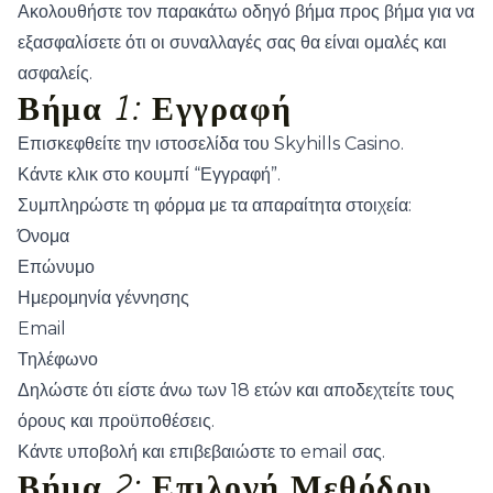
Ακολουθήστε τον παρακάτω οδηγό βήμα προς βήμα για να
εξασφαλίσετε ότι οι συναλλαγές σας θα είναι ομαλές και
ασφαλείς.
Βήμα 1: Εγγραφή
Επισκεφθείτε την ιστοσελίδα του Skyhills Casino.
Κάντε κλικ στο κουμπί “Εγγραφή”.
Συμπληρώστε τη φόρμα με τα απαραίτητα στοιχεία:
Όνομα
Επώνυμο
Ημερομηνία γέννησης
Email
Τηλέφωνο
Δηλώστε ότι είστε άνω των 18 ετών και αποδεχτείτε τους
όρους και προϋποθέσεις.
Κάντε υποβολή και επιβεβαιώστε το email σας.
Βήμα 2: Επιλογή Μεθόδου