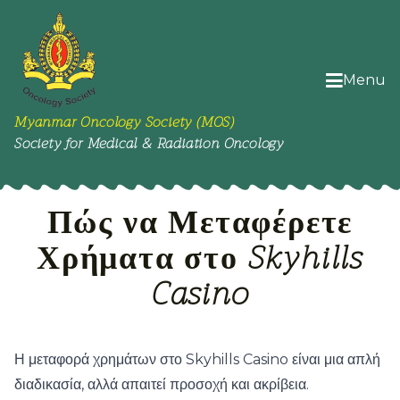
Menu
Myanmar Oncology Society (MOS)
Society for Medical & Radiation Oncology
Πώς να Μεταφέρετε
Χρήματα στο Skyhills
Casino
Η μεταφορά χρημάτων στο
Skyhills Casino
είναι μια απλή
διαδικασία, αλλά απαιτεί προσοχή και ακρίβεια.