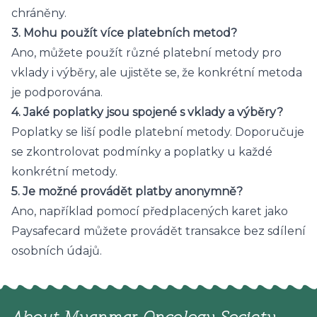
chráněny.
3. Mohu použít více platebních metod?
Ano, můžete použít různé platební metody pro
vklady i výběry, ale ujistěte se, že konkrétní metoda
je podporována.
4. Jaké poplatky jsou spojené s vklady a výběry?
Poplatky se liší podle platební metody. Doporučuje
se zkontrolovat podmínky a poplatky u každé
konkrétní metody.
5. Je možné provádět platby anonymně?
Ano, například pomocí předplacených karet jako
Paysafecard můžete provádět transakce bez sdílení
osobních údajů.