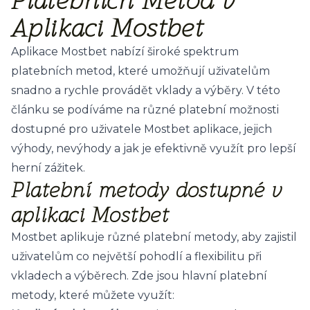
Platebních Metod v
Aplikaci Mostbet
Aplikace Mostbet nabízí široké spektrum
platebních metod, které umožňují uživatelům
snadno a rychle provádět vklady a výběry. V této
článku se podíváme na různé platební možnosti
dostupné pro uživatele Mostbet aplikace, jejich
výhody, nevýhody a jak je efektivně využít pro lepší
herní zážitek.
Platební metody dostupné v
aplikaci Mostbet
Mostbet aplikuje různé platební metody, aby zajistil
uživatelům co největší pohodlí a flexibilitu při
vkladech a výběrech. Zde jsou hlavní platební
metody, které můžete využít: