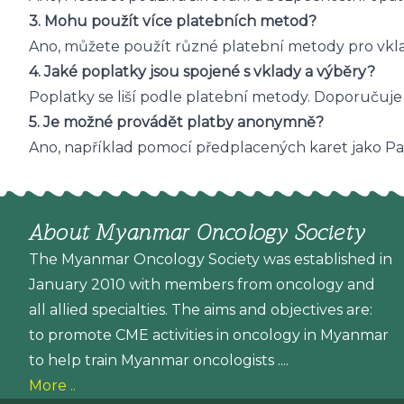
3. Mohu použít více platebních metod?
Ano, můžete použít různé platební metody pro vklad
4. Jaké poplatky jsou spojené s vklady a výběry?
Poplatky se liší podle platební metody. Doporučuj
5. Je možné provádět platby anonymně?
Ano, například pomocí předplacených karet jako Pa
About Myanmar Oncology Society
The Myanmar Oncology Society was established in
January 2010 with members from oncology and
all allied specialties. The aims and objectives are:
to promote CME activities in oncology in Myanmar
to help train Myanmar oncologists ....
More ..