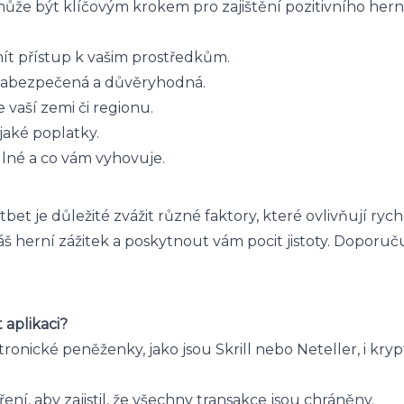
že být klíčovým krokem pro zajištění pozitivního herníh
mít přístup k vašim prostředkům.
e zabezpečená a důvěryhodná.
 vaší zemi či regionu.
jaké poplatky.
lné a co vám vyhovuje.
t je důležité zvážit různé faktory, které ovlivňují rychl
 herní zážitek a poskytnout vám pocit jistoty. Doporuč
 aplikaci?
ronické peněženky, jako jsou Skrill nebo Neteller, i kry
ní, aby zajistil, že všechny transakce jsou chráněny.