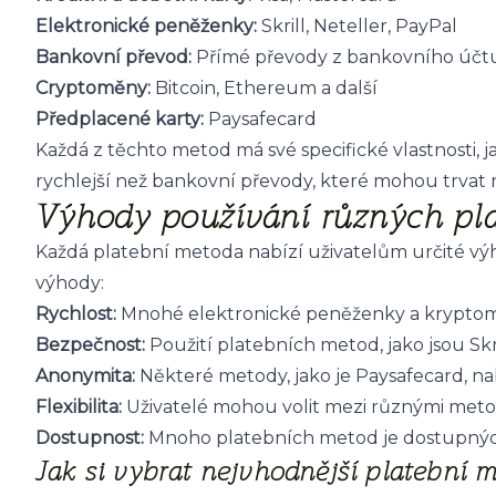
Elektronické peněženky:
Skrill, Neteller, PayPal
Bankovní převod:
Přímé převody z bankovního účt
Cryptoměny:
Bitcoin, Ethereum a další
Předplacené karty:
Paysafecard
Každá z těchto metod má své specifické vlastnosti, 
rychlejší než bankovní převody, které mohou trvat n
Výhody používání různých pl
Každá platební metoda nabízí uživatelům určité výhod
výhody:
Rychlost:
Mnohé elektronické peněženky a kryptomě
Bezpečnost:
Použití platebních metod, jako jsou Skr
Anonymita:
Některé metody, jako je Paysafecard, na
Flexibilita:
Uživatelé mohou volit mezi různými metod
Dostupnost:
Mnoho platebních metod je dostupných 
Jak si vybrat nejvhodnější platební 