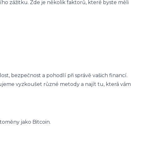
o zážitku. Zde je několik faktorů, které byste měli
ost, bezpečnost a pohodlí při správě vašich financí.
ujeme vyzkoušet různé metody a najít tu, která vám
ptoměny jako Bitcoin.