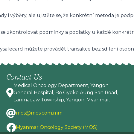
y i výběry, ale ujistěte se, že konkrétní metoda je pod
e se zkontrolovat podmínky a poplatky u každé konkrét
ysafecard můžete provádět transakce bez sdílení osobn
Contact Us
Medical Oncology Department, Yangon
General Hospital, Bo Gyoke Aung San Road,
Lanmadaw Township, Yangon, Myanmar.
mos@mos.com.mm
Myanmar Oncology Society (MOS)