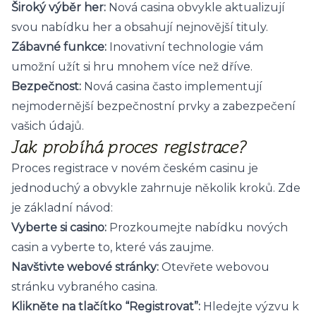
Široký výběr her:
Nová casina obvykle aktualizují
svou nabídku her a obsahují nejnovější tituly.
Zábavné funkce:
Inovativní technologie vám
umožní užít si hru mnohem více než dříve.
Bezpečnost:
Nová casina často implementují
nejmodernější bezpečnostní prvky a zabezpečení
vašich údajů.
Jak probíhá proces registrace?
Proces registrace v novém českém casinu je
jednoduchý a obvykle zahrnuje několik kroků. Zde
je základní návod:
Vyberte si casino:
Prozkoumejte nabídku nových
casin a vyberte to, které vás zaujme.
Navštivte webové stránky:
Otevřete webovou
stránku vybraného casina.
Klikněte na tlačítko “Registrovat”:
Hledejte výzvu k