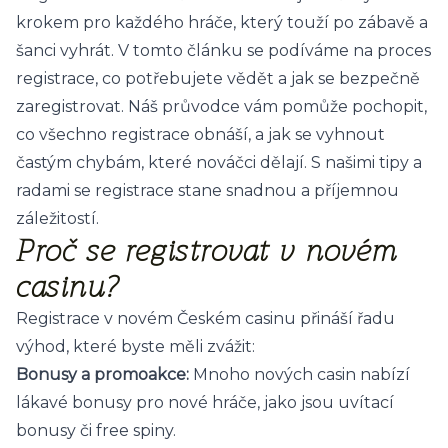
krokem pro každého hráče, který touží po zábavě a
šanci vyhrát. V tomto článku se podíváme na proces
registrace, co potřebujete vědět a jak se bezpečně
zaregistrovat. Náš průvodce vám pomůže pochopit,
co všechno registrace obnáší, a jak se vyhnout
častým chybám, které nováčci dělají. S našimi tipy a
radami se registrace stane snadnou a příjemnou
záležitostí.
Proč se registrovat v novém
casinu?
Registrace v novém Českém casinu přináší řadu
výhod, které byste měli zvážit:
Bonusy a promoakce:
Mnoho nových casin nabízí
lákavé bonusy pro nové hráče, jako jsou uvítací
bonusy či free spiny.