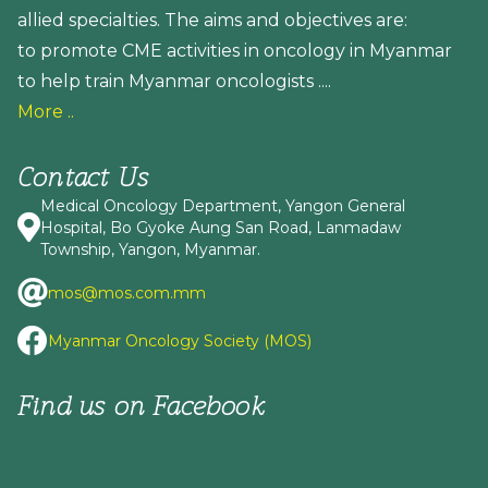
allied specialties. The aims and objectives are:
to promote CME activities in oncology in Myanmar
to help train Myanmar oncologists ....
More ..
Contact Us
Medical Oncology Department, Yangon General
Hospital, Bo Gyoke Aung San Road, Lanmadaw
Township, Yangon, Myanmar.
mos@mos.com.mm
Myanmar Oncology Society (MOS)
Find us on Facebook