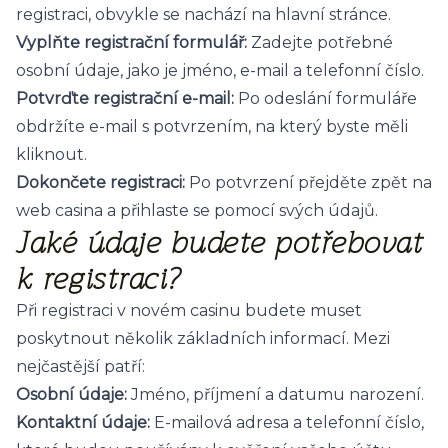
registraci, obvykle se nachází na hlavní stránce.
Vyplňte registrační formulář:
Zadejte potřebné
osobní údaje, jako je jméno, e-mail a telefonní číslo.
Potvrďte registrační e-mail:
Po odeslání formuláře
obdržíte e-mail s potvrzením, na který byste měli
kliknout.
Dokončete registraci:
Po potvrzení přejděte zpět na
web casina a přihlaste se pomocí svých údajů.
Jaké údaje budete potřebovat
k registraci?
Při registraci v novém casinu budete muset
poskytnout několik základních informací. Mezi
nejčastější patří:
Osobní údaje:
Jméno, příjmení a datumu narození.
Kontaktní údaje:
E-mailová adresa a telefonní číslo,