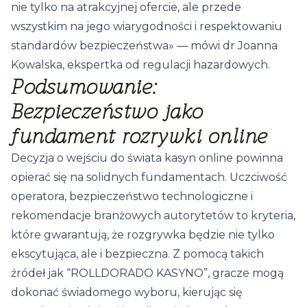
nie tylko na atrakcyjnej ofercie, ale przede
wszystkim na jego wiarygodności i respektowaniu
standardów bezpieczeństwa» — mówi dr Joanna
Kowalska, ekspertka od regulacji hazardowych.
Podsumowanie:
Bezpieczeństwo jako
fundament rozrywki online
Decyzja o wejściu do świata kasyn online powinna
opierać się na solidnych fundamentach. Uczciwość
operatora, bezpieczeństwo technologiczne i
rekomendacje branżowych autorytetów to kryteria,
które gwarantują, że rozgrywka będzie nie tylko
ekscytująca, ale i bezpieczna. Z pomocą takich
źródeł jak “ROLLDORADO KASYNO”, gracze mogą
dokonać świadomego wyboru, kierując się