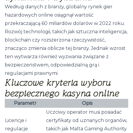
Według danych z branży, globalny rynek gier
hazardowych online osiągnął wartość
przekraczającą 60 miliardów dolarów w 2022 roku.
Rozwój technologii, takich jak sztuczna inteligencja,
blockchain czy rozszerzona rzeczywistość,
znacząco zmienia oblicze tej branży. Jednak wzrost
ten wytwarza również wyzwania związane z
bezpieczeństwem, odpowiedzialną grą i
regulacjami prawnymi.
Kluczowe kryteria wyboru
bezpiecznego kasyna online
Parametr
Opis
Uczciwy operator musi posiadać
Licencje i
certyfikaty od uznanych organów,
regulacje
takich jak Malta Gaming Authority