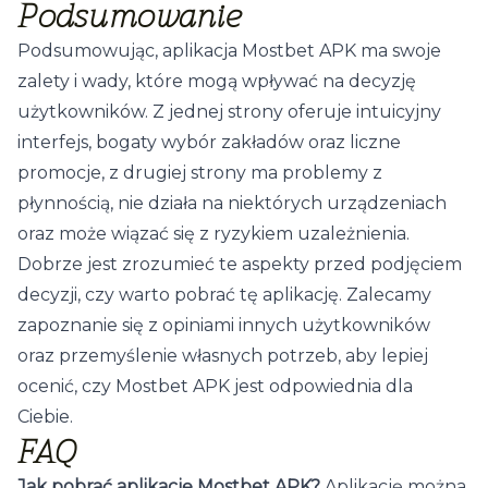
Podsumowanie
Podsumowując, aplikacja Mostbet APK ma swoje
zalety i wady, które mogą wpływać na decyzję
użytkowników. Z jednej strony oferuje intuicyjny
interfejs, bogaty wybór zakładów oraz liczne
promocje, z drugiej strony ma problemy z
płynnością, nie działa na niektórych urządzeniach
oraz może wiązać się z ryzykiem uzależnienia.
Dobrze jest zrozumieć te aspekty przed podjęciem
decyzji, czy warto pobrać tę aplikację. Zalecamy
zapoznanie się z opiniami innych użytkowników
oraz przemyślenie własnych potrzeb, aby lepiej
ocenić, czy Mostbet APK jest odpowiednia dla
Ciebie.
FAQ
Jak pobrać aplikację Mostbet APK?
Aplikację można