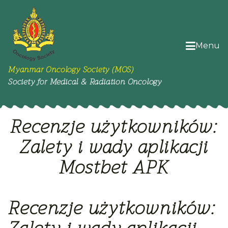
Menu
Myanmar Oncology Society (MOS)
Society for Medical & Radiation Oncology
Recenzje użytkowników:
Zalety i wady aplikacji
Mostbet APK
Recenzje użytkowników: