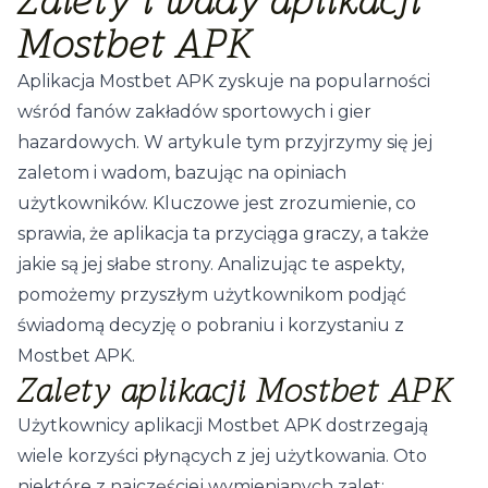
Zalety i wady aplikacji
Mostbet APK
Aplikacja Mostbet APK zyskuje na popularności
wśród fanów zakładów sportowych i gier
hazardowych. W artykule tym przyjrzymy się jej
zaletom i wadom, bazując na opiniach
użytkowników. Kluczowe jest zrozumienie, co
sprawia, że aplikacja ta przyciąga graczy, a także
jakie są jej słabe strony. Analizując te aspekty,
pomożemy przyszłym użytkownikom podjąć
świadomą decyzję o pobraniu i korzystaniu z
Mostbet APK.
Zalety aplikacji Mostbet APK
Użytkownicy aplikacji Mostbet APK dostrzegają
wiele korzyści płynących z jej użytkowania. Oto
niektóre z najczęściej wymienianych zalet: