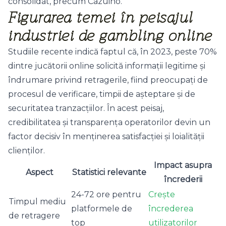
consolidat, precum Cazuino.
Figurarea temei în peisajul
industriei de gambling online
Studiile recente indică faptul că, în 2023, peste 70%
dintre jucătorii online solicită informații legitime și
îndrumare privind retragerile, fiind preocupați de
procesul de verificare, timpii de așteptare și de
securitatea tranzacțiilor. În acest peisaj,
credibilitatea și transparența operatorilor devin un
factor decisiv în menținerea satisfacției și loialității
clienților.
Impact asupra
Aspect
Statistici relevante
încrederii
24-72 ore pentru
Crește
Timpul mediu
platformele de
încrederea
de retragere
top
utilizatorilor