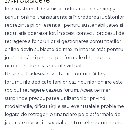
În ecosistemul dinamic al industriei de gaming și
pariuri online, transparența și încrederea jucătorilor
reprezintă piloni esențiali pentru sustenabilitatea și
reputația operatorilor. În acest context, procesul de
retragere a fondurilor și gestionarea comunităților
online devin subiecte de maxim interes atât pentru
jucători, cât și pentru platformele de jocuri de
noroc, precum casinourile virtuale.
Un aspect adesea discutat în comunitățile și
forumurile dedicate fanilor cazinourilor online este
topicul
retragere cazeus forum
. Acest termen
surprinde preocuparea utilizatorilor privind
modalitățile, dificultățile sau eventualele probleme
legate de retragerile financiare pe platformele de
jocuri de noroc, în special pentru cele cu un istoric