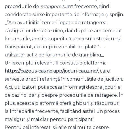
procedurile de
retragere
sunt frecvente, fiind
considerate surse importante de informație și sprijin.
_”Am avut inițial temeri legate de retragerea
câștigurilor de la Cazuino, dar după ce am cercetat
forumurile, am descoperit că procesul este sigur și
transparent, cu timpi rezonabili de plată.” —
utilizator activ pe forumurile de gambling_
Un exemplu relevant îl constituie platforma
https://cazeus-casino.app/jocuri-cauzino/
, care
servește drept referință în comunitățile de jucători.
Aici, utilizatorii pot accesa informații despre jocurile
de cazino, dar și despre procedurile de retragere. În
plus, această platformă oferă ghiduri și răspunsuri
la întrebările frecvente, facilitând astfel un proces
mai sigur și mai clar pentru participanți.
Pentru cei interesați să afle mai multe despre