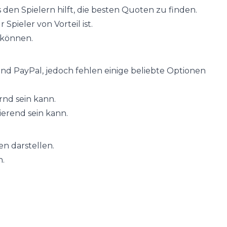
 den Spielern hilft, die besten Quoten zu finden.
r Spieler von Vorteil ist.
 können.
d PayPal, jedoch fehlen einige beliebte Optionen
rnd sein kann.
ierend sein kann.
n darstellen.
.