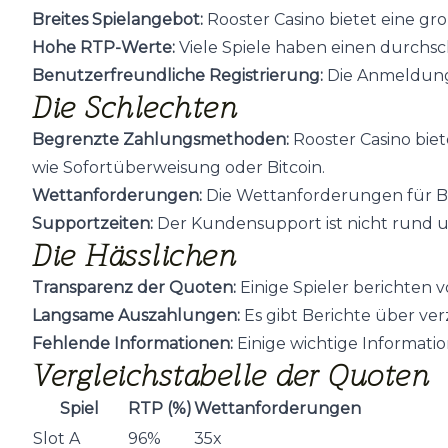
Breites Spielangebot:
Rooster Casino bietet eine gro
Hohe RTP-Werte:
Viele Spiele haben einen durchsc
Benutzerfreundliche Registrierung:
Die Anmeldung i
Die Schlechten
Begrenzte Zahlungsmethoden:
Rooster Casino bie
wie Sofortüberweisung oder Bitcoin.
Wettanforderungen:
Die Wettanforderungen für Bo
Supportzeiten:
Der Kundensupport ist nicht rund um
Die Hässlichen
Transparenz der Quoten:
Einige Spieler berichten 
Langsame Auszahlungen:
Es gibt Berichte über ve
Fehlende Informationen:
Einige wichtige Informatio
Vergleichstabelle der Quoten
Spiel
RTP (%)
Wettanforderungen
Slot A
96%
35x