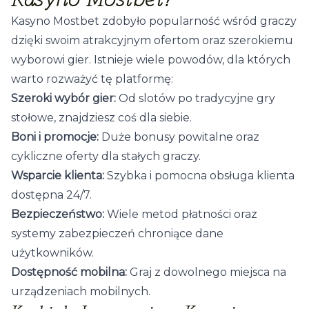
Kasyno Mostbet zdobyło popularność wśród graczy
dzięki swoim atrakcyjnym ofertom oraz szerokiemu
wyborowi gier. Istnieje wiele powodów, dla których
warto rozważyć tę platformę:
Szeroki wybór gier:
Od slotów po tradycyjne gry
stołowe, znajdziesz coś dla siebie.
Boni i promocje:
Duże bonusy powitalne oraz
cykliczne oferty dla stałych graczy.
Wsparcie klienta:
Szybka i pomocna obsługa klienta
dostępna 24/7.
Bezpieczeństwo:
Wiele metod płatności oraz
systemy zabezpieczeń chroniące dane
użytkowników.
Dostępność mobilna:
Graj z dowolnego miejsca na
urządzeniach mobilnych.