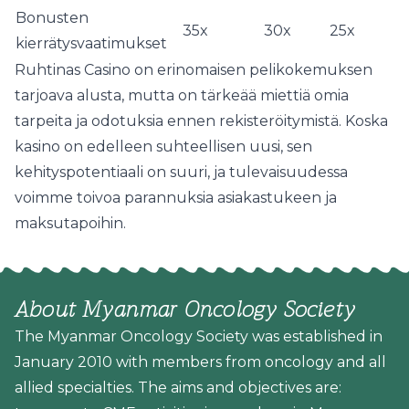
Bonusten
35x
30x
25x
kierrätysvaatimukset
Ruhtinas Casino on erinomaisen pelikokemuksen
tarjoava alusta, mutta on tärkeää miettiä omia
tarpeita ja odotuksia ennen rekisteröitymistä. Koska
kasino on edelleen suhteellisen uusi, sen
kehityspotentiaali on suuri, ja tulevaisuudessa
voimme toivoa parannuksia asiakastukeen ja
maksutapoihin.
About Myanmar Oncology Society
The Myanmar Oncology Society was established in
January 2010 with members from oncology and all
allied specialties. The aims and objectives are: