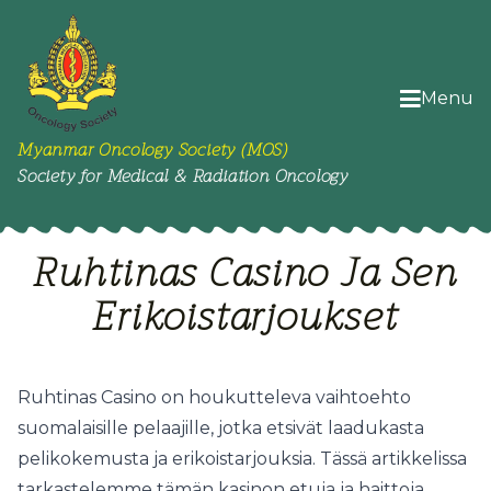
Menu
Myanmar Oncology Society (MOS)
Society for Medical & Radiation Oncology
Ruhtinas Casino Ja Sen
Erikoistarjoukset
Ruhtinas Casino on houkutteleva vaihtoehto
suomalaisille pelaajille, jotka etsivät laadukasta
pelikokemusta ja erikoistarjouksia. Tässä artikkelissa
tarkastelemme tämän kasinon etuja ja haittoja,