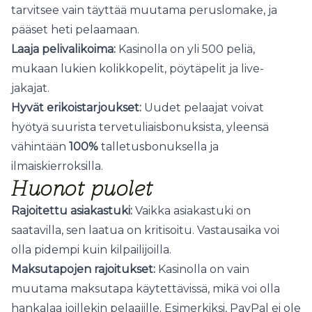
tarvitsee vain täyttää muutama peruslomake, ja
pääset heti pelaamaan.
Laaja pelivalikoima:
Kasinolla on yli 500 peliä,
mukaan lukien kolikkopelit, pöytäpelit ja live-
jakajat.
Hyvät erikoistarjoukset:
Uudet pelaajat voivat
hyötyä suurista tervetuliaisbonuksista, yleensä
vähintään
100%
talletusbonuksella ja
ilmaiskierroksilla.
Huonot puolet
Rajoitettu asiakastuki:
Vaikka asiakastuki on
saatavilla, sen laatua on kritisoitu. Vastausaika voi
olla pidempi kuin kilpailijoilla.
Maksutapojen rajoitukset:
Kasinolla on vain
muutama maksutapa käytettävissä, mikä voi olla
hankalaa joillekin pelaajille. Esimerkiksi, PayPal ei ole