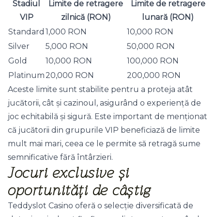
Stadiul
Limite de retragere
Limite de retragere
VIP
zilnică (RON)
lunară (RON)
Standard
1,000 RON
10,000 RON
Silver
5,000 RON
50,000 RON
Gold
10,000 RON
100,000 RON
Platinum
20,000 RON
200,000 RON
Aceste limite sunt stabilite pentru a proteja atât
jucătorii, cât și cazinoul, asigurând o experiență de
joc echitabilă și sigură. Este important de menționat
că jucătorii din grupurile VIP beneficiază de limite
mult mai mari, ceea ce le permite să retragă sume
semnificative fără întârzieri.
Jocuri exclusive și
oportunități de câștig
Teddyslot Casino oferă o selecție diversificată de